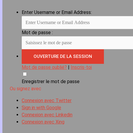
Enter Username or Email Address:
Mot de passe :
Mot de passe oublié?
|
Inscris-toi
Enregistrer le mot de passe
Ou signez avec
Connexion avec Twitter
Sign in with Google
Connexion avec Linkedin
Connexion avec Xing