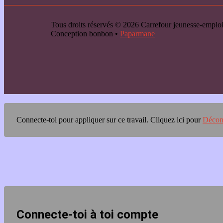
Tous droits réservés © 2026 Carrefour jeunesse-emp
Conception bonbon •
Paparmane
Connecte-toi pour appliquer sur ce travail.
Cliquez ici pour
Décon
Connecte-toi à toi compte