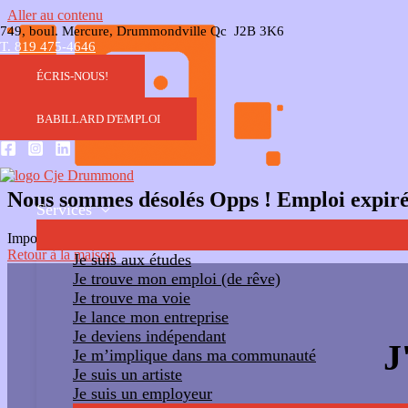
Aller au contenu
749, boul. Mercure, Drummondville Qc J2B 3K6
T. 819 475-4646
ÉCRIS-NOUS!
BABILLARD D'EMPLOI
Nous sommes désolés Opps ! Emploi expir
Services
Impossible d'accéder au lien. Le travail a expiré. Veuillez contacter l'
Retour à la maison
Je suis aux études
Je trouve mon emploi (de rêve)
Je trouve ma voie
Je lance mon entreprise
Je deviens indépendant
J
Je m’implique dans ma communauté
Je suis un artiste
Je suis un employeur