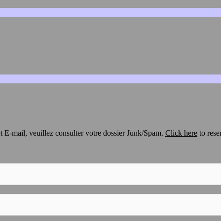
t E-mail, veuillez consulter votre dossier Junk/Spam.
Click here
to rese