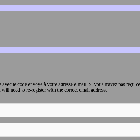
avec le code envoyé à votre adresse e-mail. Si vous n'avez pas reçu ce
 will need to re-register with the correct email address.