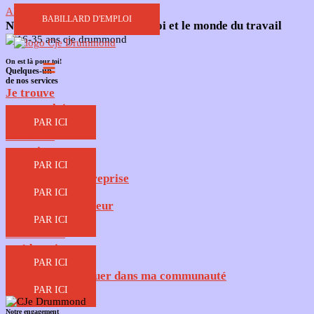
Aller au contenu
BABILLARD D'EMPLOI
Nous créons des ponts entre toi et le monde du travail
On est là pour toi!
Quelques-un
de nos services
Je trouve
mon emploi
PAR ICI
Je trouve
ma voie​
PAR ICI
Je lance mon entreprise​
PAR ICI
Je suis un employeur
PAR ICI
Je travaille
en éducation
PAR ICI
Je veux m'impliquer dans ma communauté
PAR ICI
Notre engagement