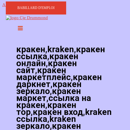
Aller au contenu
BABILLARD D'EMPLOI
кракен,kraken,кракен
ссылка,кракен
онлайн,кракен
сайт,кракен
маркетплейс,кракен
даркнет,кракен
зеркало,кракен
маркет,ссылка на
кракен,кракен
тор,кракен вход,kraken
ссылка,kraken
зеркало,кракен