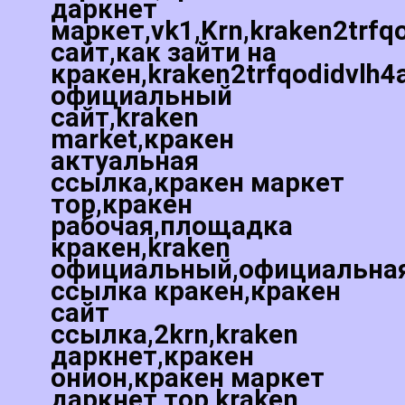
даркнет
маркет,vk1,Krn,kraken2trfq
сайт,как зайти на
кракен,kraken2trfqodidvlh4
официальный
сайт,kraken
market,кракен
актуальная
ссылка,кракен маркет
тор,кракен
рабочая,площадка
кракен,kraken
официальный,официальна
ссылка кракен,кракен
сайт
ссылка,2krn,kraken
даркнет,кракен
онион,кракен маркет
даркнет тор,kraken