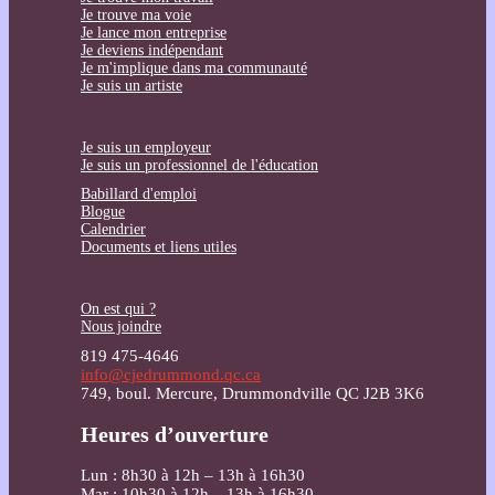
Je trouve ma voie
Je lance mon entreprise
Je deviens indépendant
Je m'implique dans ma communauté
Je suis un artiste
Je suis un employeur
Je suis un professionnel de l'éducation
Babillard d'emploi
Blogue
Calendrier
Documents et liens utiles
On est qui ?
Nous joindre
819 475-4646
info@cjedrummond.qc.ca
749, boul. Mercure, Drummondville QC J2B 3K6
Heures d’ouverture
Lun : 8h30 à 12h – 13h à 16h30
Mar : 10h30 à 12h – 13h à 16h30