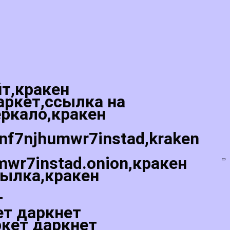
йт,кракен
аркет,ссылка на
еркало,кракен
5nf7njhumwr7instad,kraken
mwr7instad.onion,кракен
сылка,кракен
т
ет даркнет
ркет даркнет