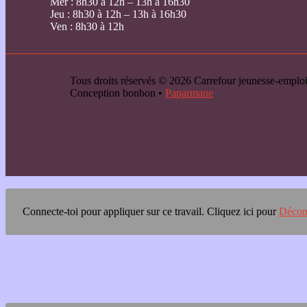
Mer : 8h30 à 12h – 13h à 16h30
Jeu : 8h30 à 12h – 13h à 16h30
Ven : 8h30 à 12h
Tous droits réservés © 2026 Carrefour jeunesse-emp
Conception bonbon •
Paparmane
Connecte-toi pour appliquer sur ce travail.
Cliquez ici pour
Décon