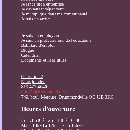
Je lance mon entreprise
Je deviens indépendant
Je m'implique dans ma communauté
Je suis un artiste
Je suis un employeur
Je suis un professionnel de l'éducation
Babillard d'emploi
Blogue
Calendrier
Documents et liens utiles
On est qui ?
Nous joindre
819 475-4646
info@cjedrummond.qc.ca
749, boul. Mercure, Drummondville QC J2B 3K6
Heures d’ouverture
Lun : 8h30 à 12h – 13h à 16h30
Mar : 10h30 à 12h – 13h à 16h30