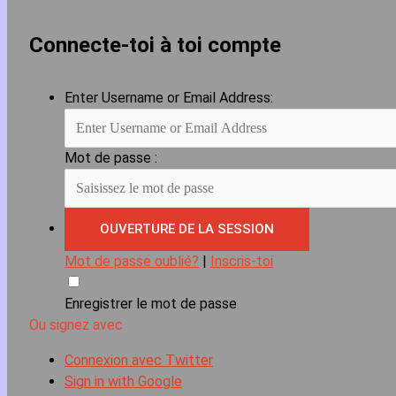
Connecte-toi à toi compte
Enter Username or Email Address:
Mot de passe :
Mot de passe oublié?
|
Inscris-toi
Enregistrer le mot de passe
Ou signez avec
Connexion avec Twitter
Sign in with Google