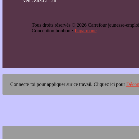
Ven : 8h30 à 12h
Tous droits réservés © 2026 Carrefour jeunesse-emp
Conception bonbon •
Paparmane
Connecte-toi pour appliquer sur ce travail.
Cliquez ici pour
Décon