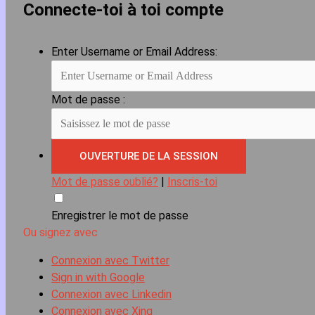
Connecte-toi à toi compte
Enter Username or Email Address:
Mot de passe :
Mot de passe oublié?
|
Inscris-toi
Enregistrer le mot de passe
Ou signez avec
Connexion avec Twitter
Sign in with Google
Connexion avec Linkedin
Connexion avec Xing