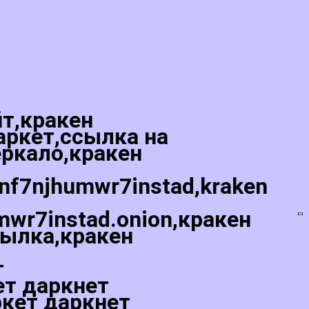
йт,кракен
аркет,ссылка на
еркало,кракен
5nf7njhumwr7instad,kraken
mwr7instad.onion,кракен
сылка,кракен
т
ет даркнет
ркет даркнет