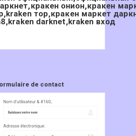
даркнет,кракен онион,кракен мар
ор,kraken тор,кракен маркет дарк
8,kraken darknet,kraken вход
ormulaire de contact
Nom d'utilisateur & #160;:
Adresse électronique: