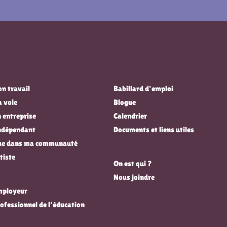
n travail
Babillard d'emploi
a voie
Blogue
 entreprise
Calendrier
indépendant
Documents et liens utiles
que dans ma communauté
tiste
On est qui ?
Nous joindre
employeur
rofessionnel de l'éducation