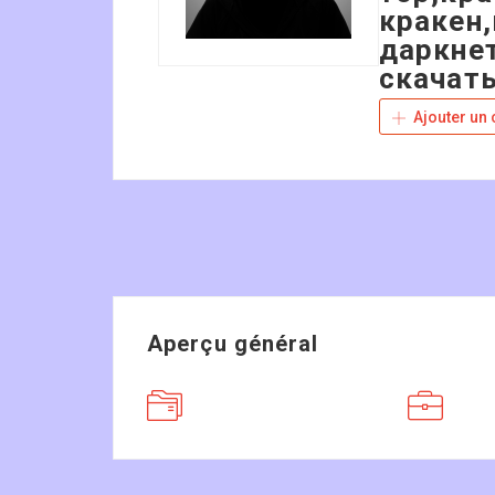
кракен,
даркнет
скачать
Ajouter un
Aperçu général