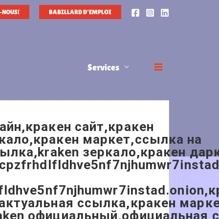
-NOUS!
BABILLARD D'EMPLOI
Services
айн,кракен сайт,кракен
кало,кракен маркет,ссылка на
сылка,kraken зеркало,кракен дар
cpzfrhdlfldhve5nf7njhumwr7instad
fldhve5nf7njhumwr7instad.onion,
 актуальная ссылка,кракен марк
raken официальный,официальная 