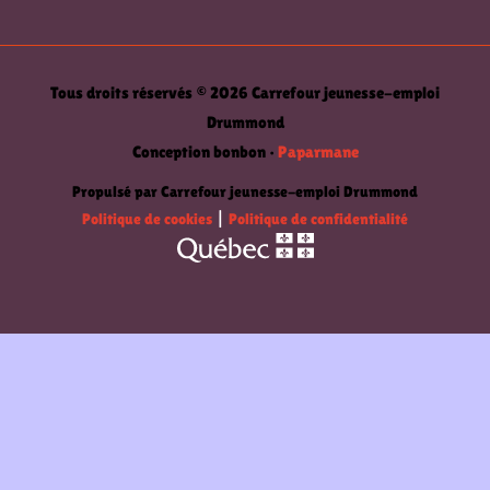
Tous droits réservés © 2026 Carrefour jeunesse-emploi
Drummond
Conception bonbon •
Paparmane
Propulsé par Carrefour jeunesse-emploi Drummond
Politique de cookies
|
Politique de confidentialité