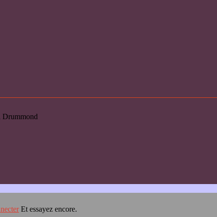
loi Drummond
necter
Et essayez encore.