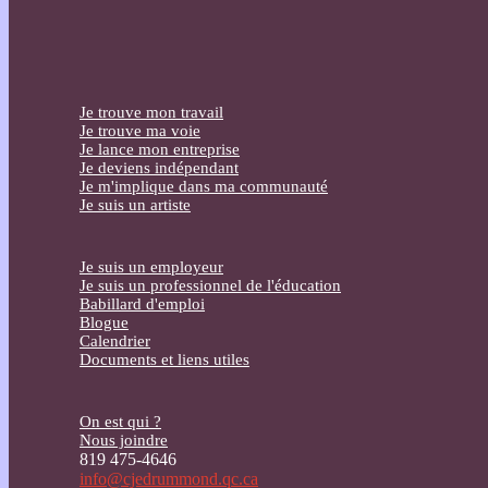
Je trouve mon travail
Je trouve ma voie
Je lance mon entreprise
Je deviens indépendant
Je m'implique dans ma communauté
Je suis un artiste
Je suis un employeur
Je suis un professionnel de l'éducation
Babillard d'emploi
Blogue
Calendrier
Documents et liens utiles
On est qui ?
Nous joindre
819 475-4646
info@cjedrummond.qc.ca