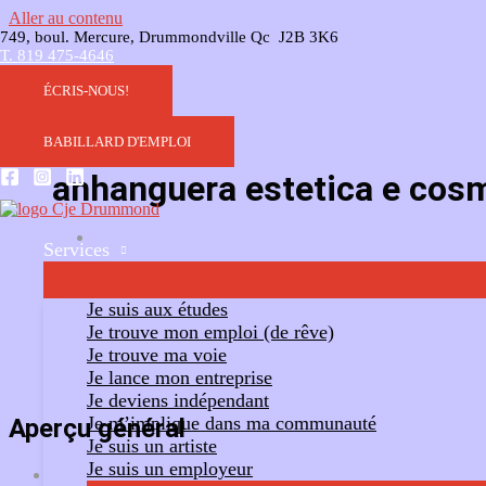
Aller au contenu
749, boul. Mercure, Drummondville Qc J2B 3K6
T. 819 475-4646
ÉCRIS-NOUS!
BABILLARD D'EMPLOI
anhanguera estetica e cos
Services
Ajouter un commentaire
Suivre
Je suis aux études
Je trouve mon emploi (de rêve)
Je trouve ma voie
Je lance mon entreprise
Je deviens indépendant
Je m’implique dans ma communauté
Aperçu général
Je suis un artiste
Je suis un employeur