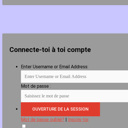
Connecte-toi à toi compte
Enter Username or Email Address:
Mot de passe :
Mot de passe oublié?
|
Inscris-toi