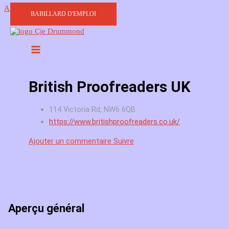
Aller au contenu
BABILLARD D'EMPLOI
British Proofreaders UK
114 Victoria Rd, NW6 6QB
https://www.britishproofreaders.co.uk/
Ajouter un commentaire
Suivre
Aperçu général