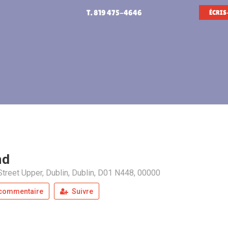
T. 819 475-4646
ÉCRIS
nd
Street Upper, Dublin, Dublin, D01 N448, 00000
 commentaire
Suivre