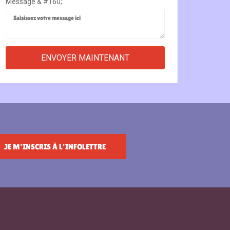
Message & #160;:
JE M'INSCRIS À L'INFOLETTRE