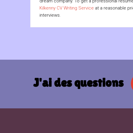
dream company. To get a professional resume
Kilkenny CV Writing Service
at a reasonable pri
interviews.
J'ai des questions