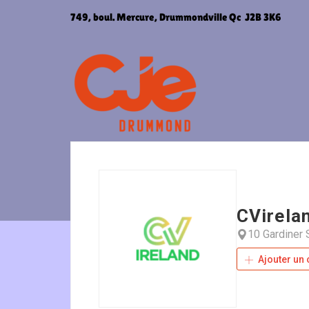
Aller
749, boul. Mercure, Drummondville Qc J2B 3K6
au
contenu
CVirela
10 Gardiner 
Ajouter un