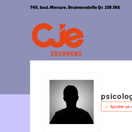
Aller
749, boul. Mercure, Drummondville Qc J2B 3K6
au
contenu
psicolo
Ajouter un