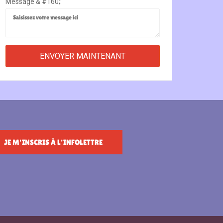
Message & #160;:
JE M'INSCRIS À L'INFOLETTRE