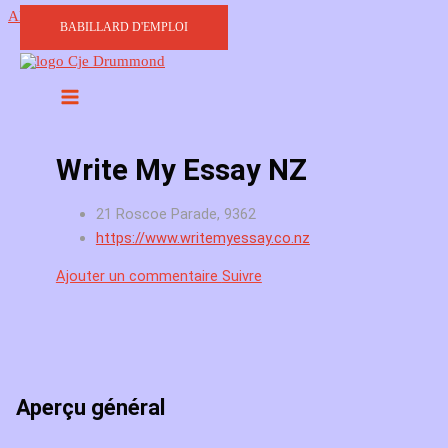
Aller au contenu
BABILLARD D'EMPLOI
Write My Essay NZ
21 Roscoe Parade, 9362
https://www.writemyessay.co.nz
Ajouter un commentaire
Suivre
Aperçu général