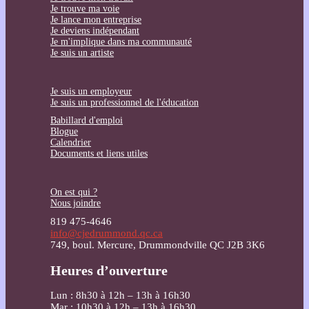
Je trouve ma voie
Je lance mon entreprise
Je deviens indépendant
Je m'implique dans ma communauté
Je suis un artiste
Je suis un employeur
Je suis un professionnel de l'éducation
Babillard d'emploi
Blogue
Calendrier
Documents et liens utiles
On est qui ?
Nous joindre
819 475-4646
info@cjedrummond.qc.ca
749, boul. Mercure, Drummondville QC J2B 3K6
Heures d’ouverture
Lun : 8h30 à 12h – 13h à 16h30
Mar : 10h30 à 12h – 13h à 16h30