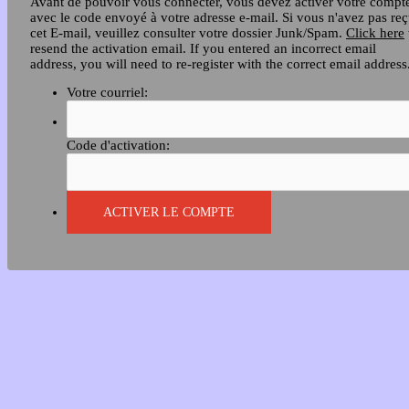
Avant de pouvoir vous connecter, vous devez activer votre compt
avec le code envoyé à votre adresse e-mail. Si vous n'avez pas re
cet E-mail, veuillez consulter votre dossier Junk/Spam.
Click here
resend the activation email. If you entered an incorrect email
address, you will need to re-register with the correct email address
Votre courriel:
Code d'activation: