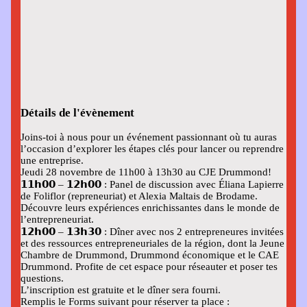
Détails de l'évènement
Joins-toi à nous pour un événement passionnant où tu auras
l’occasion d’explorer les étapes clés pour lancer ou reprendre
une entreprise.
Jeudi 28 novembre de 11h00 à 13h30 au CJE Drummond!
𝟭𝟭𝗵𝟬𝟬 – 𝟭𝟮𝗵𝟬𝟬 : Panel de discussion avec Éliana Lapierre
de Foliflor (repreneuriat) et Alexia Maltais de Brodame.
Découvre leurs expériences enrichissantes dans le monde de
l’entrepreneuriat.
𝟭𝟮𝗵𝟬𝟬 – 𝟭𝟯𝗵𝟯𝟬 : Dîner avec nos 2 entrepreneures invitées
et des ressources entrepreneuriales de la région, dont la Jeune
Chambre de Drummond, Drummond économique et le CAE
Drummond. Profite de cet espace pour réseauter et poser tes
questions.
L’inscription est gratuite et le dîner sera fourni.
Remplis le Forms suivant pour réserver ta place :