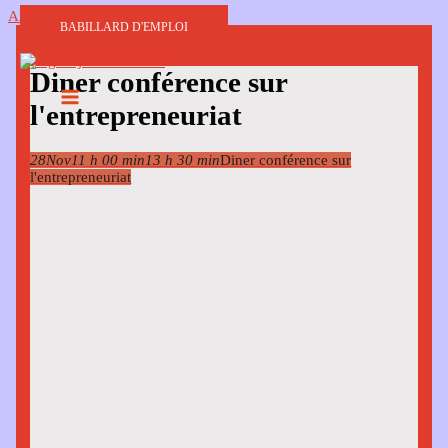
Aller au contenu
BABILLARD D'EMPLOI
Diner conférence sur
l'entrepreneuriat
28
Nov
11 h 00 min
13 h 30 min
Diner conférence sur
l'entrepreneuriat