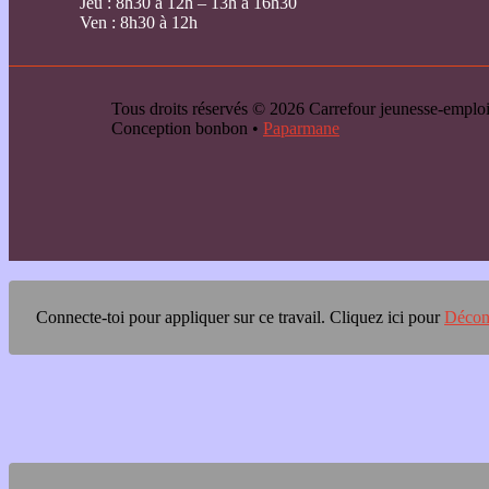
Jeu : 8h30 à 12h – 13h à 16h30
Ven : 8h30 à 12h
Tous droits réservés © 2026 Carrefour jeunesse-emp
Conception bonbon •
Paparmane
Connecte-toi pour appliquer sur ce travail.
Cliquez ici pour
Décon