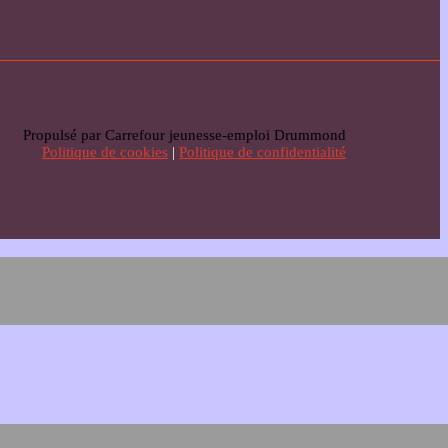
Propulsé par Carrefour jeunesse-emploi Drummond
Politique de cookies
|
Politique de confidentialité