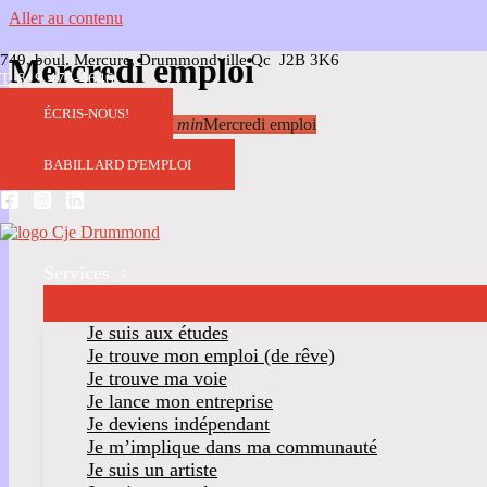
Aller au contenu
749, boul. Mercure, Drummondville Qc J2B 3K6
Mercredi emploi
T. 819 475-4646
ÉCRIS-NOUS!
09
Jul
9 h 00 min
10 h 30 min
Mercredi emploi
BABILLARD D'EMPLOI
Services
Je suis aux études
Je trouve mon emploi (de rêve)
Je trouve ma voie
Je lance mon entreprise
Je deviens indépendant
Je m’implique dans ma communauté
Je suis un artiste