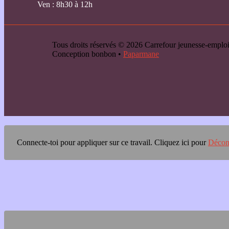
Ven : 8h30 à 12h
Tous droits réservés © 2026 Carrefour jeunesse-emp
Conception bonbon •
Paparmane
Connecte-toi pour appliquer sur ce travail.
Cliquez ici pour
Décon