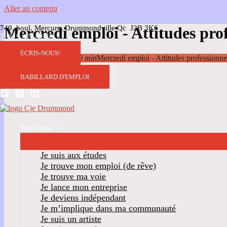
Aller au contenu
749, boul. Mercure, Drummondville Qc J2B 3K6
Mercredi emploi - Attitudes prof
T. 819 475-4646
ÉCRIS-NOUS!
15
Oct
9 h 00 min
12 h 00 min
Mercredi emploi - Attitudes professionne
BABILLARD D'EMPLOI
Services
Je suis aux études
Je trouve mon emploi (de rêve)
Je trouve ma voie
Je lance mon entreprise
Je deviens indépendant
Je m’implique dans ma communauté
Je suis un artiste