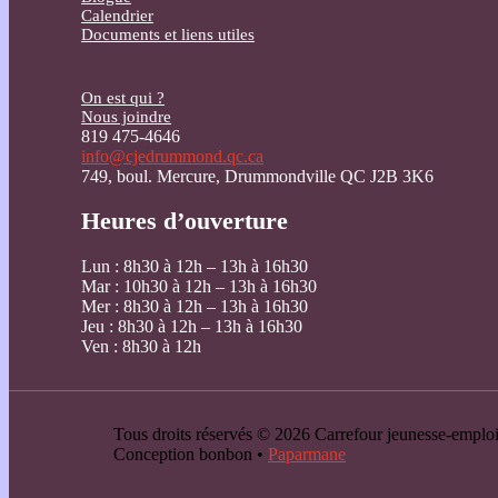
Calendrier
Documents et liens utiles
On est qui ?
Nous joindre
819 475-4646
info@cjedrummond.qc.ca
749, boul. Mercure, Drummondville QC J2B 3K6
Heures d’ouverture
Lun : 8h30 à 12h – 13h à 16h30
Mar : 10h30 à 12h – 13h à 16h30
Mer : 8h30 à 12h – 13h à 16h30
Jeu : 8h30 à 12h – 13h à 16h30
Ven : 8h30 à 12h
Tous droits réservés © 2026 Carrefour jeunesse-emp
Conception bonbon •
Paparmane