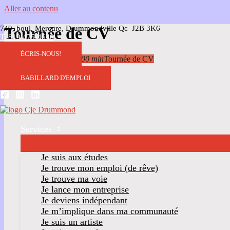
Aller au contenu
749, boul. Mercure, Drummondville Qc J2B 3K6
Tournée de CV
T. 819 475-4646
ÉCRIS-NOUS!
26
Aou
12 h 00 min
15 h 00 min
Tournée de CV
BABILLARD D'EMPLOI
Services
Je suis aux études
Je trouve mon emploi (de rêve)
Je trouve ma voie
Je lance mon entreprise
Je deviens indépendant
Je m’implique dans ma communauté
Je suis un artiste