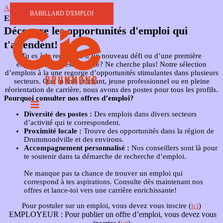
Aller au contenu
BABILLARD D'EMPLOI
Emplois à la une
Découvre les opportunités d'emploi qui
t'attendent!
Tu es à la recherche d’un nouveau défi ou d’une première
expérience professionnelle? Ne cherche plus! Notre sélection
d’emplois à la une regorge d’opportunités stimulantes dans plusieurs
secteurs. Que tu sois étudiant, jeune professionnel ou en pleine
réorientation de carrière, nous avons des postes pour tous les profils.
Pourquoi consulter nos offres d’emploi?
Diversité des postes :
Des emplois dans divers secteurs
d’activité qui te correspondent.
Proximité locale :
Trouve des opportunités dans la région de
Drummondville et des environs.
Accompagnement personnalisé :
Nos conseillers sont là pour
te soutenir dans ta démarche de recherche d’emploi.
Ne manque pas ta chance de trouver un emploi qui
correspond à tes aspirations. Consulte dès maintenant nos
offres et lance-toi vers une carrière enrichissante!
Pour postuler sur un emploi, vous devez vous inscire (
ici
)
EMPLOYEUR :
Pour publier un offre d’emploi, vous devez vous