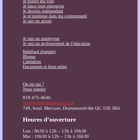
Je trouve ma voie
Je lance mon entreprise
Je deviens indépendant
Je m'implique dans ma communauté
Je suis un artiste
Je suis un employeur
Je suis un professionnel de l'éducation
Babillard d'emploi
Blogue
Calendrier
Documents et liens utiles
On est qui ?
Nous joindre
819 475-4646
info@cjedrummond.qc.ca
749, boul. Mercure, Drummondville QC J2B 3K6
Heures d’ouverture
Lun : 8h30 à 12h – 13h à 16h30
Mar : 10h30 à 12h – 13h à 16h30