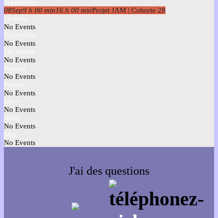
Septembre
08
Sep
9 h 00 min
16 h 00 min
Projet JAM | Cohorte 28
Octobre
No Events
Novembre
No Events
Décembre
No Events
Janvier
No Events
Février
No Events
Mars
No Events
Avril
No Events
Mai
No Events
J'ai des questions