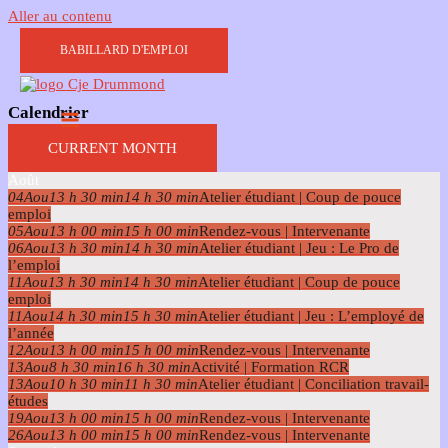
Aller au contenu
BABILLARD D'EMPLOI
Calendrier
Calendrier
CURRENT MONTH
Août
04
Aou
13 h 30 min
14 h 30 min
Atelier étudiant | Coup de pouce
emploi
05
Aou
13 h 00 min
15 h 00 min
Rendez-vous | Intervenante
06
Aou
13 h 30 min
14 h 30 min
Atelier étudiant | Jeu : Le Pro de
l’emploi
11
Aou
13 h 30 min
14 h 30 min
Atelier étudiant | Coup de pouce
emploi
11
Aou
14 h 30 min
15 h 30 min
Atelier étudiant | Jeu : L’employé de
l’année
12
Aou
13 h 00 min
15 h 00 min
Rendez-vous | Intervenante
13
Aou
8 h 30 min
16 h 30 min
Activité | Formation RCR
13
Aou
10 h 30 min
11 h 30 min
Atelier étudiant | Conciliation travail-
études
19
Aou
13 h 00 min
15 h 00 min
Rendez-vous | Intervenante
26
Aou
13 h 00 min
15 h 00 min
Rendez-vous | Intervenante