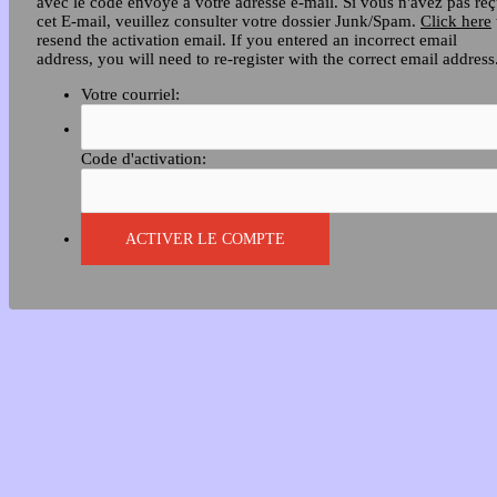
avec le code envoyé à votre adresse e-mail. Si vous n'avez pas re
cet E-mail, veuillez consulter votre dossier Junk/Spam.
Click here
resend the activation email. If you entered an incorrect email
address, you will need to re-register with the correct email address
Votre courriel:
Code d'activation: