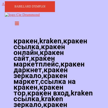
Aller au contenu
BABILLARD D'EMPLOI
кракен,kraken,кракен
ссылка,кракен
онлайн,кракен
сайт,кракен
маркетплейс,кракен
даркнет,кракен
зеркало,кракен
маркет,ссылка на
кракен,кракен
тор,кракен вход,kraken
ссылка,kraken
зеркало,кракен