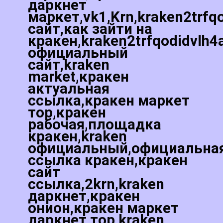
даркнет
маркет,vk1,Krn,kraken2trfq
сайт,как зайти на
кракен,kraken2trfqodidvlh4
официальный
сайт,kraken
market,кракен
актуальная
ссылка,кракен маркет
тор,кракен
рабочая,площадка
кракен,kraken
официальный,официальна
ссылка кракен,кракен
сайт
ссылка,2krn,kraken
даркнет,кракен
онион,кракен маркет
даркнет тор,kraken