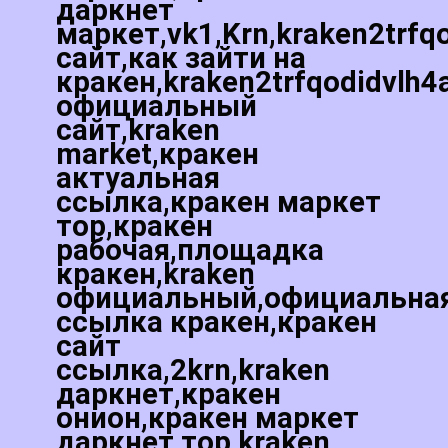
даркнет
маркет,vk1,Krn,kraken2trfq
сайт,как зайти на
кракен,kraken2trfqodidvlh4
официальный
сайт,kraken
market,кракен
актуальная
ссылка,кракен маркет
тор,кракен
рабочая,площадка
кракен,kraken
официальный,официальна
ссылка кракен,кракен
сайт
ссылка,2krn,kraken
даркнет,кракен
онион,кракен маркет
даркнет тор,kraken