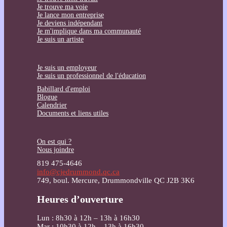
Je trouve ma voie
Je lance mon entreprise
Je deviens indépendant
Je m'implique dans ma communauté
Je suis un artiste
Je suis un employeur
Je suis un professionnel de l'éducation
Babillard d'emploi
Blogue
Calendrier
Documents et liens utiles
On est qui ?
Nous joindre
819 475-4646
info@cjedrummond.qc.ca
749, boul. Mercure, Drummondville QC J2B 3K6
Heures d’ouverture
Lun : 8h30 à 12h – 13h à 16h30
Mar : 10h30 à 12h – 13h à 16h30