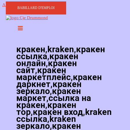
Aller au contenu
BABILLARD D'EMPLOI
кракен,kraken,кракен
ссылка,кракен
онлайн,кракен
сайт,кракен
маркетплейс,кракен
даркнет,кракен
зеркало,кракен
маркет,ссылка на
кракен,кракен
тор,кракен вход,kraken
ссылка,kraken
зеркало,кракен