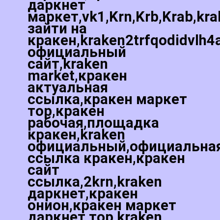
даркнет
маркет,vk1,Krn,Krb,Krab,kr
зайти на
кракен,kraken2trfqodidvlh4
официальный
сайт,kraken
market,кракен
актуальная
ссылка,кракен маркет
тор,кракен
рабочая,площадка
кракен,kraken
официальный,официальна
ссылка кракен,кракен
сайт
ссылка,2krn,kraken
даркнет,кракен
онион,кракен маркет
даркнет тор,kraken