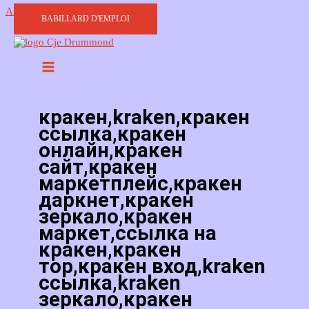
Aller au contenu
BABILLARD D'EMPLOI
кракен,kraken,кракен
ссылка,кракен
онлайн,кракен
сайт,кракен
маркетплейс,кракен
даркнет,кракен
зеркало,кракен
маркет,ссылка на
кракен,кракен
тор,кракен вход,kraken
ссылка,kraken
зеркало,кракен