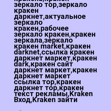
зеркало тор,зеркало
кракен
даркнет,актуальное
зеркало
кракен,рабочее
зеркало кракен,кракен
зеркала,зеркало
кракен market,кракен
darknet,ссылка кракен
даркнет маркет,кракен
dark,кракен сайт
даркнет маркет,кракен
даркнет маркет
ссылка тор,кракен
даркнет тор,кракен
текст рекламы,Kraken
Вход,Kraken зайти