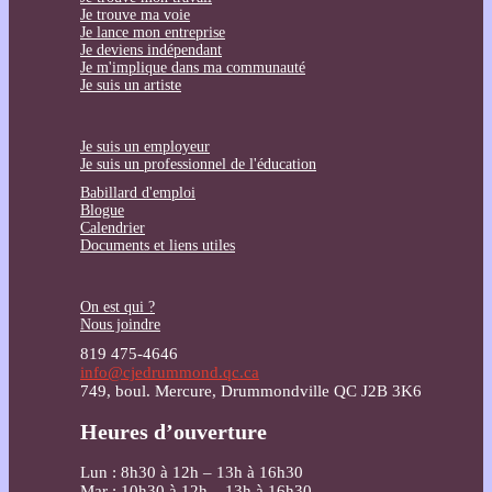
Je trouve ma voie
Je lance mon entreprise
Je deviens indépendant
Je m'implique dans ma communauté
Je suis un artiste
Je suis un employeur
Je suis un professionnel de l'éducation
Babillard d'emploi
Blogue
Calendrier
Documents et liens utiles
On est qui ?
Nous joindre
819 475-4646
info@cjedrummond.qc.ca
749, boul. Mercure, Drummondville QC J2B 3K6
Heures d’ouverture
Lun : 8h30 à 12h – 13h à 16h30
Mar : 10h30 à 12h – 13h à 16h30