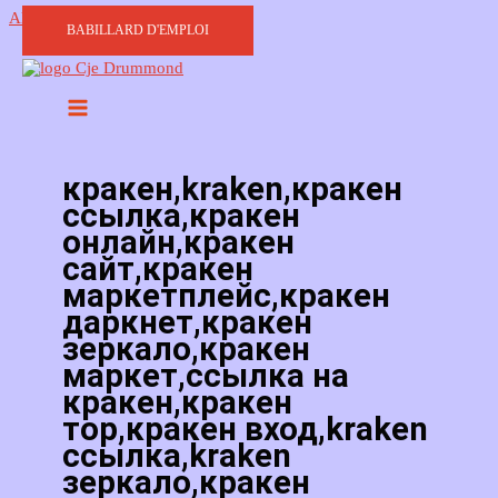
Aller au contenu
BABILLARD D'EMPLOI
кракен,kraken,кракен
ссылка,кракен
онлайн,кракен
сайт,кракен
маркетплейс,кракен
даркнет,кракен
зеркало,кракен
маркет,ссылка на
кракен,кракен
тор,кракен вход,kraken
ссылка,kraken
зеркало,кракен