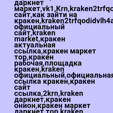
даркнет
маркет,vk1,Krn,kraken2trfq
сайт,как зайти на
кракен,kraken2trfqodidvlh4
официальный
сайт,kraken
market,кракен
актуальная
ссылка,кракен маркет
тор,кракен
рабочая,площадка
кракен,kraken
официальный,официальна
ссылка кракен,кракен
сайт
ссылка,2krn,kraken
даркнет,кракен
онион,кракен маркет
даркнет тор,kraken