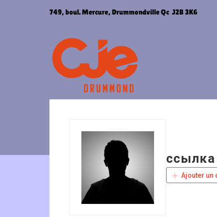
Aller
749, boul. Mercure, Drummondville Qc J2B 3K6
au
contenu
ссылка 
Ajouter un