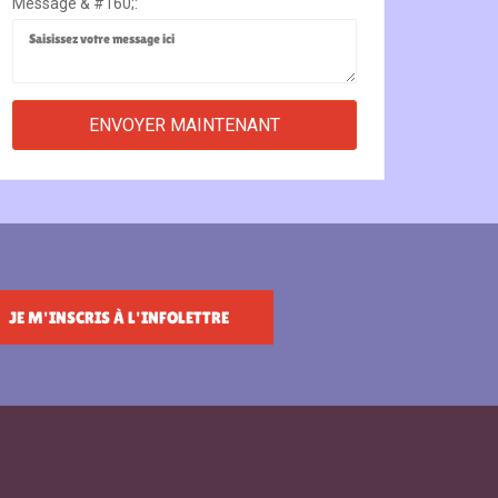
Message & #160;:
JE M'INSCRIS À L'INFOLETTRE