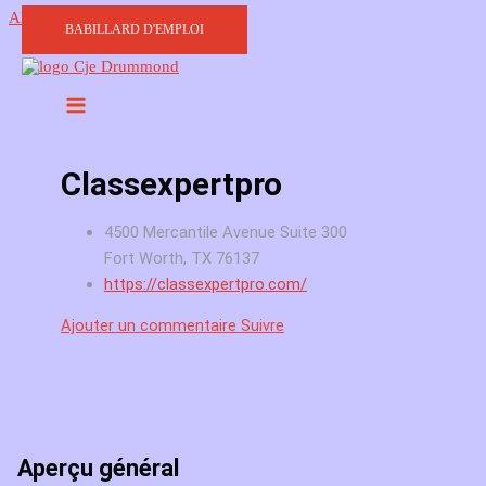
Aller au contenu
BABILLARD D'EMPLOI
Classexpertpro
4500 Mercantile Avenue Suite 300
Fort Worth, TX 76137
https://classexpertpro.com/
Ajouter un commentaire
Suivre
Aperçu général