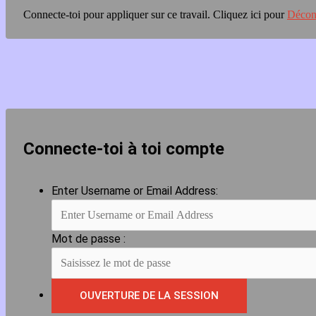
Connecte-toi pour appliquer sur ce travail.
Cliquez ici pour
Décon
Connecte-toi à toi compte
Enter Username or Email Address:
Mot de passe :