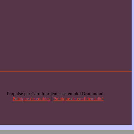
Propulsé par Carrefour jeunesse-emploi Drummond
Politique de cookies
|
Politique de confidentialité