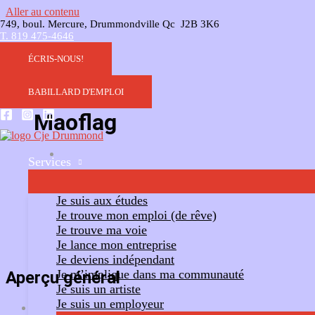
Aller au contenu
749, boul. Mercure, Drummondville Qc J2B 3K6
T. 819 475-4646
ÉCRIS-NOUS!
BABILLARD D'EMPLOI
Maoflag
Services
Ajouter un commentaire
Suivre
Je suis aux études
Je trouve mon emploi (de rêve)
Je trouve ma voie
Je lance mon entreprise
Je deviens indépendant
Je m’implique dans ma communauté
Aperçu général
Je suis un artiste
Je suis un employeur