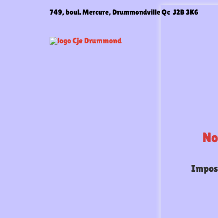
Aller
749, boul. Mercure, Drummondville Qc J2B 3K6
au
contenu
No
Imposs