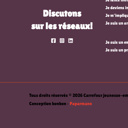
Je deviens 
Discutons
Je m'impli
sur les réseaux!
Je suis un ar
Je suis un 
Je suis un p
Tous droits réservés © 2026 Carrefour jeunesse-
Conception bonbon •
Paparmane