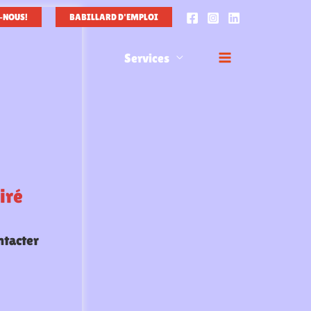
-NOUS!
BABILLARD D'EMPLOI
Services
iré
ntacter