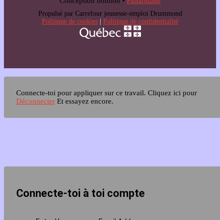
Conception bonbon •
Paparmane
Propulsé par Carrefour jeunesse-emploi Drummond
Politique de cookies
|
Politique de confidentialité
Connecte-toi pour appliquer sur ce travail.
Cliquez ici pour
Déconnecter
Et essayez encore.
Connecte-toi à toi compte