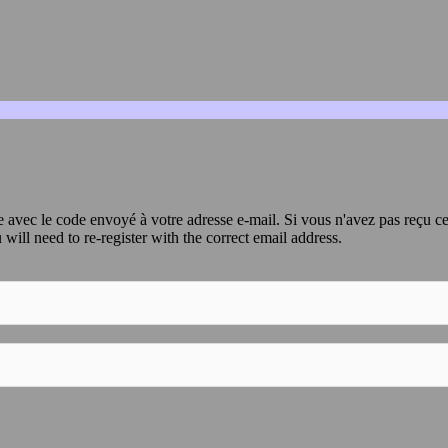
avec le code envoyé à votre adresse e-mail. Si vous n'avez pas reçu ce
 will need to re-register with the correct email address.