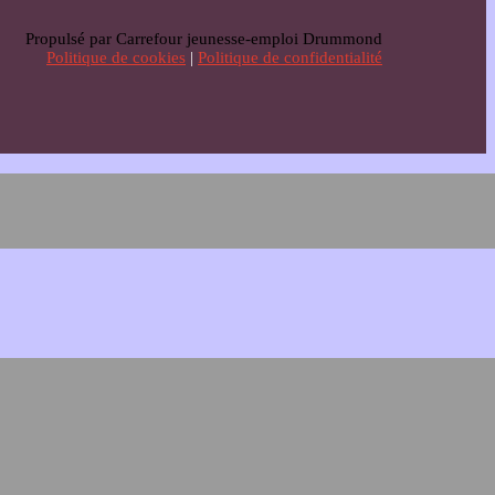
Propulsé par Carrefour jeunesse-emploi Drummond
Politique de cookies
|
Politique de confidentialité