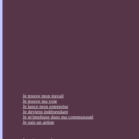
Je trouve mon travail
Je trouve ma voie
Je lance mon entreprise
Je deviens indépendant
Je m'implique dans ma communauté
Je suis un artiste