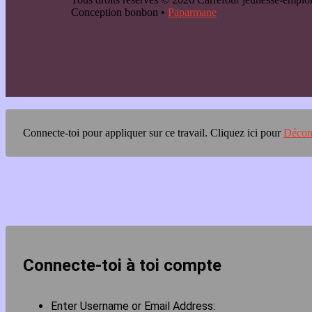
Conception bonbon •
Paparmane
Connecte-toi pour appliquer sur ce travail.
Cliquez ici pour
Décon
Connecte-toi à toi compte
Enter Username or Email Address: