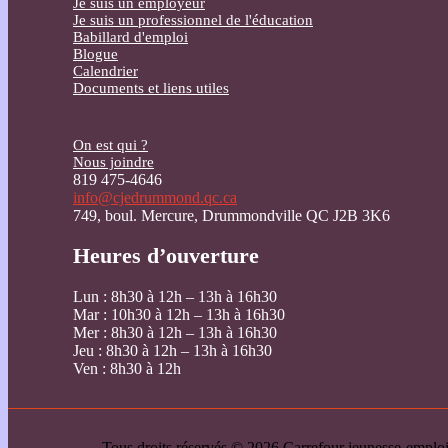
Je suis un employeur
Je suis un professionnel de l'éducation
Babillard d'emploi
Blogue
Calendrier
Documents et liens utiles
On est qui ?
Nous joindre
819 475-4646
info@cjedrummond.qc.ca
749, boul. Mercure, Drummondville QC J2B 3K6
Heures d’ouverture
Lun : 8h30 à 12h – 13h à 16h30
Mar : 10h30 à 12h – 13h à 16h30
Mer : 8h30 à 12h – 13h à 16h30
Jeu : 8h30 à 12h – 13h à 16h30
Ven : 8h30 à 12h
Tous droits réservés © 2026 Carrefour jeunesse-emp