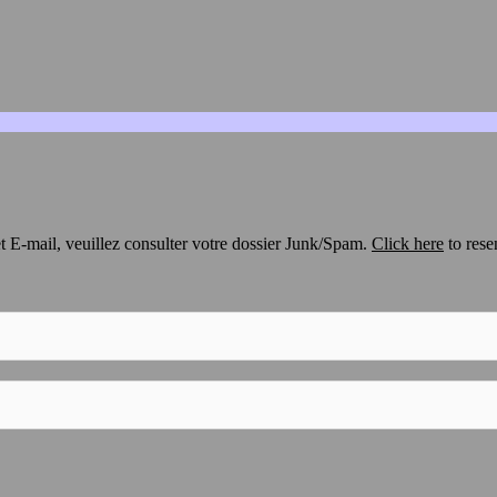
t E-mail, veuillez consulter votre dossier Junk/Spam.
Click here
to rese