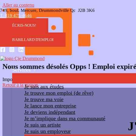
Aller au contenu
749, boul. Mercure, Drummondville Qc J2B 3K6
T. 819 475-4646
ÉCRIS-NOUS!
BABILLARD D'EMPLOI
Nous sommes désolés Opps ! Emploi expir
Services
Impossible d'accéder au lien. Le travail a expiré. Veuillez contacter l'
Retour à la maison
Je suis aux études
Je trouve mon emploi (de rêve)
Je trouve ma voie
Je lance mon entreprise
Je deviens indépendant
Je m’implique dans ma communauté
J
Je suis un artiste
Je suis un employeur