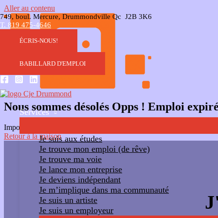
Aller au contenu
749, boul. Mercure, Drummondville Qc J2B 3K6
T. 819 475-4646
ÉCRIS-NOUS!
BABILLARD D'EMPLOI
Nous sommes désolés Opps ! Emploi expir
Services
Impossible d'accéder au lien. Le travail a expiré. Veuillez contacter l'
Retour à la maison
Je suis aux études
Je trouve mon emploi (de rêve)
Je trouve ma voie
Je lance mon entreprise
Je deviens indépendant
Je m’implique dans ma communauté
J
Je suis un artiste
Je suis un employeur