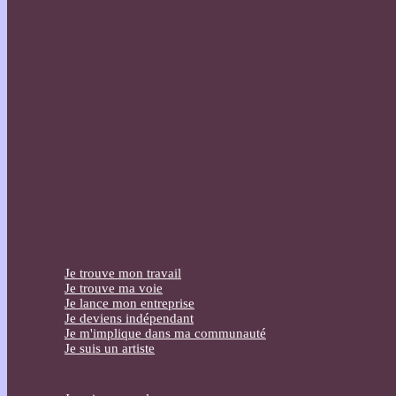
Je trouve mon travail
Je trouve ma voie
Je lance mon entreprise
Je deviens indépendant
Je m'implique dans ma communauté
Je suis un artiste