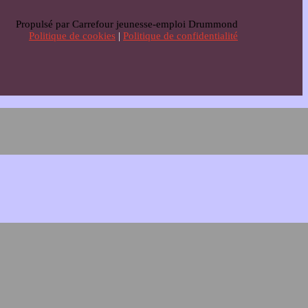
Propulsé par Carrefour jeunesse-emploi Drummond
Politique de cookies
|
Politique de confidentialité