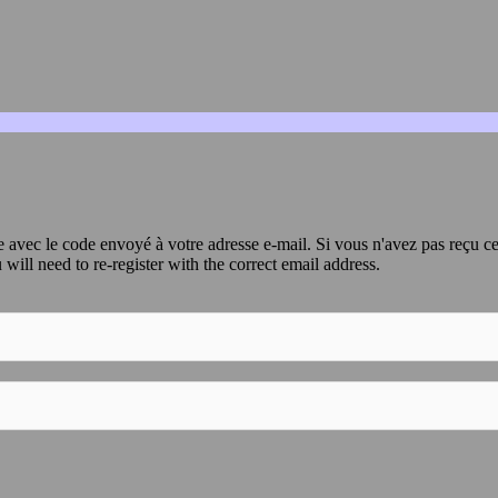
avec le code envoyé à votre adresse e-mail. Si vous n'avez pas reçu ce
 will need to re-register with the correct email address.