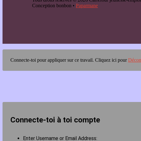
Conception bonbon •
Paparmane
Connecte-toi pour appliquer sur ce travail.
Cliquez ici pour
Décon
Connecte-toi à toi compte
Enter Username or Email Address: