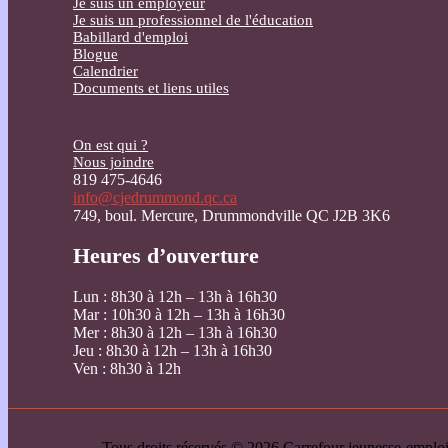
Je suis un employeur
Je suis un professionnel de l'éducation
Babillard d'emploi
Blogue
Calendrier
Documents et liens utiles
On est qui ?
Nous joindre
819 475-4646
info@cjedrummond.qc.ca
749, boul. Mercure, Drummondville QC J2B 3K6
Heures d’ouverture
Lun : 8h30 à 12h – 13h à 16h30
Mar : 10h30 à 12h – 13h à 16h30
Mer : 8h30 à 12h – 13h à 16h30
Jeu : 8h30 à 12h – 13h à 16h30
Ven : 8h30 à 12h
Tous droits réservés © 2026 Carrefour jeunesse-emp