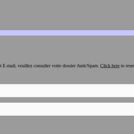
t E-mail, veuillez consulter votre dossier Junk/Spam.
Click here
to rese