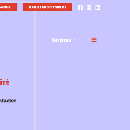
-NOUS!
BABILLARD D'EMPLOI
Services
iré
ntacter