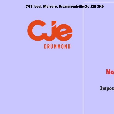
Aller
749, boul. Mercure, Drummondville Qc J2B 3K6
au
contenu
No
Imposs