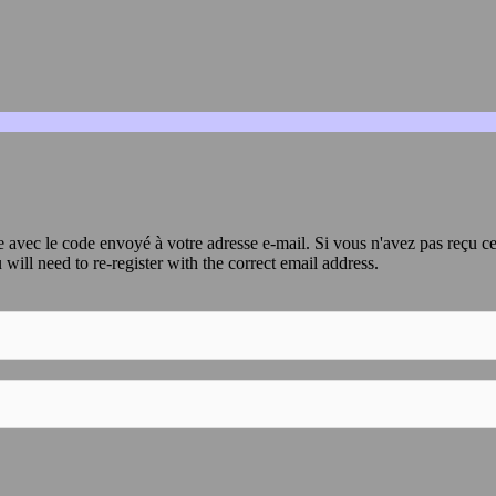
avec le code envoyé à votre adresse e-mail. Si vous n'avez pas reçu ce
 will need to re-register with the correct email address.