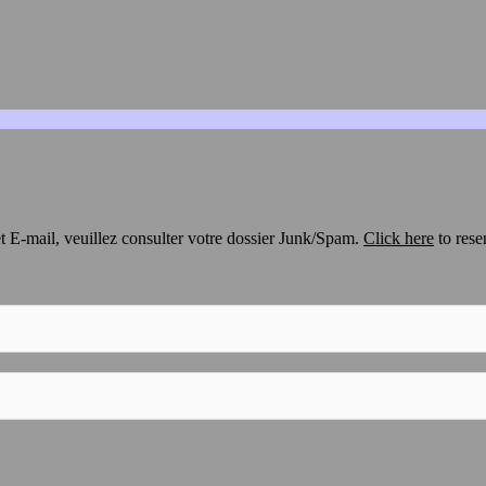
t E-mail, veuillez consulter votre dossier Junk/Spam.
Click here
to rese