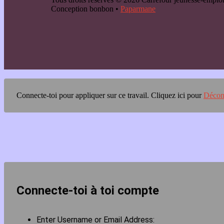
Conception bonbon •
Paparmane
Connecte-toi pour appliquer sur ce travail.
Cliquez ici pour
Décon
Connecte-toi à toi compte
Enter Username or Email Address: