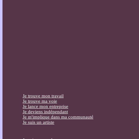
Je trouve mon travail
Je trouve ma voie
Je lance mon entreprise
Je deviens indépendant
Je m'implique dans ma communauté
Je suis un artiste