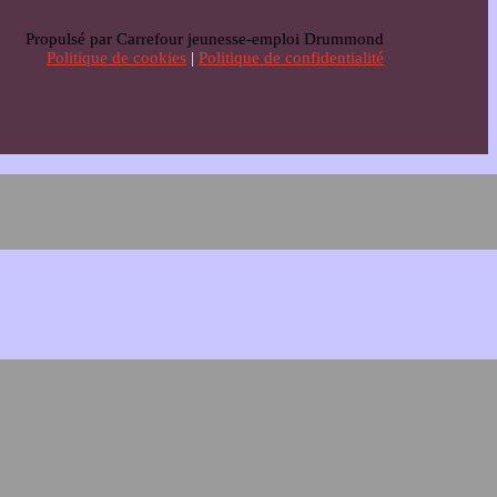
Propulsé par Carrefour jeunesse-emploi Drummond
Politique de cookies
|
Politique de confidentialité