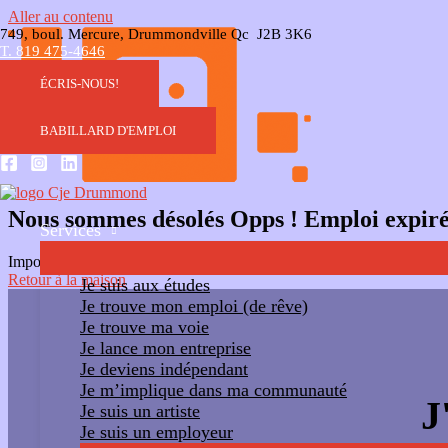
Aller au contenu
749, boul. Mercure, Drummondville Qc J2B 3K6
T. 819 475-4646
ÉCRIS-NOUS!
BABILLARD D'EMPLOI
Nous sommes désolés Opps ! Emploi expir
Services
Impossible d'accéder au lien. Le travail a expiré. Veuillez contacter l'
Retour à la maison
Je suis aux études
Je trouve mon emploi (de rêve)
Je trouve ma voie
Je lance mon entreprise
Je deviens indépendant
Je m’implique dans ma communauté
J
Je suis un artiste
Je suis un employeur