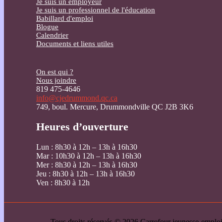
Je suis un employeur
Je suis un professionnel de l'éducation
Babillard d'emploi
Blogue
Calendrier
Documents et liens utiles
On est qui ?
Nous joindre
819 475-4646
info@cjedrummond.qc.ca
749, boul. Mercure, Drummondville QC J2B 3K6
Heures d’ouverture
Lun : 8h30 à 12h – 13h à 16h30
Mar : 10h30 à 12h – 13h à 16h30
Mer : 8h30 à 12h – 13h à 16h30
Jeu : 8h30 à 12h – 13h à 16h30
Ven : 8h30 à 12h
Tous droits réservés © 2026 Carrefour jeunesse-emp