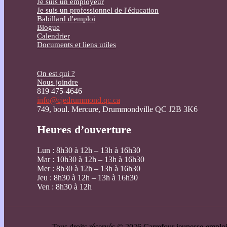
Je suis un employeur
Je suis un professionnel de l'éducation
Babillard d'emploi
Blogue
Calendrier
Documents et liens utiles
On est qui ?
Nous joindre
819 475-4646
info@cjedrummond.qc.ca
749, boul. Mercure, Drummondville QC J2B 3K6
Heures d’ouverture
Lun : 8h30 à 12h – 13h à 16h30
Mar : 10h30 à 12h – 13h à 16h30
Mer : 8h30 à 12h – 13h à 16h30
Jeu : 8h30 à 12h – 13h à 16h30
Ven : 8h30 à 12h
Tous droits réservés © 2026 Carrefour jeunesse-emp