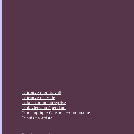
Je trouve mon travail
Je trouve ma voie
Je lance mon entreprise
Je deviens indépendant
Je m'implique dans ma communauté
Je suis un artiste