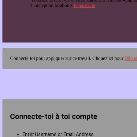
Conception bonbon •
Paparmane
Connecte-toi pour appliquer sur ce travail.
Cliquez ici pour
Décon
Connecte-toi à toi compte
Enter Username or Email Address: