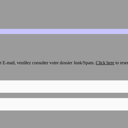
t E-mail, veuillez consulter votre dossier Junk/Spam.
Click here
to rese