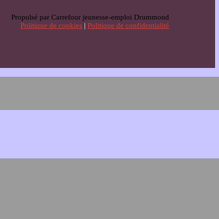
Propulsé par Carrefour jeunesse-emploi Drummond
Politique de cookies
|
Politique de confidentialité