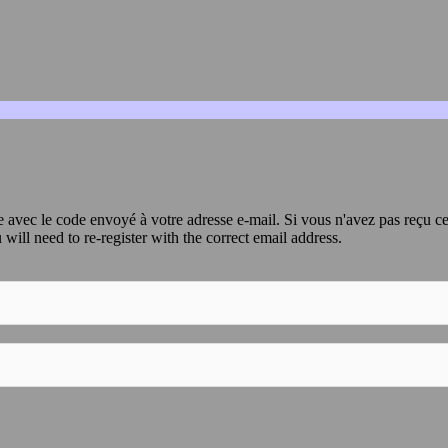
avec le code envoyé à votre adresse e-mail. Si vous n'avez pas reçu ce
 will need to re-register with the correct email address.