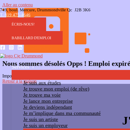
Aller au contenu
749, boul. Mercure, Drummondville Qc J2B 3K6
T. 819 475-4646
ÉCRIS-NOUS!
BABILLARD D'EMPLOI
Nous sommes désolés Opps ! Emploi expir
Services
Impossible d'accéder au lien. Le travail a expiré. Veuillez contacter l'
Retour à la maison
Je suis aux études
Je trouve mon emploi (de rêve)
Je trouve ma voie
Je lance mon entreprise
Je deviens indépendant
Je m’implique dans ma communauté
J
Je suis un artiste
Je suis un employeur