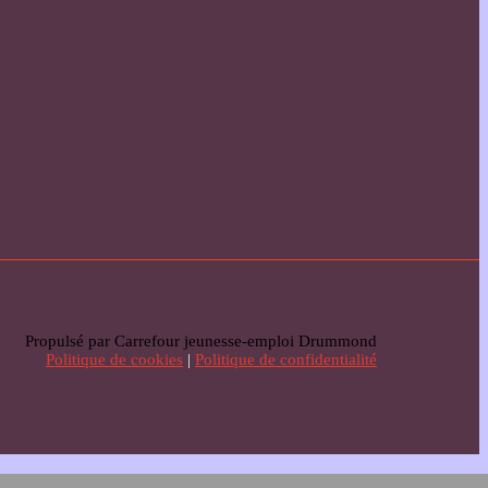
Propulsé par Carrefour jeunesse-emploi Drummond
Politique de cookies
|
Politique de confidentialité