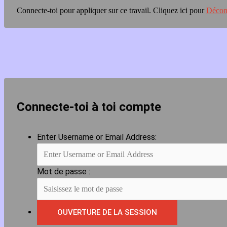
Connecte-toi pour appliquer sur ce travail.
Cliquez ici pour
Décon
Connecte-toi à toi compte
Enter Username or Email Address:
Mot de passe :