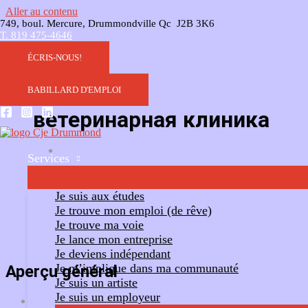
Aller au contenu
749, boul. Mercure, Drummondville Qc J2B 3K6
T. 819 475-4646
ÉCRIS-NOUS!
BABILLARD D'EMPLOI
ветеринарная клиника
Services
Ajouter un commentaire
Suivre
Je suis aux études
Je trouve mon emploi (de rêve)
Je trouve ma voie
Je lance mon entreprise
Je deviens indépendant
Je m’implique dans ma communauté
Aperçu général
Je suis un artiste
Je suis un employeur