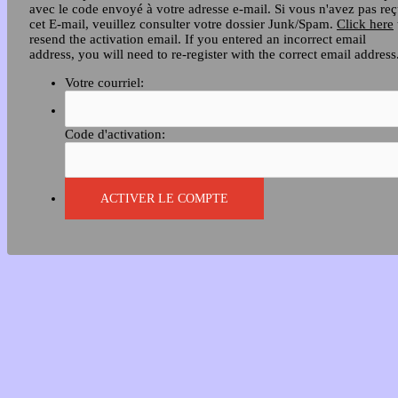
avec le code envoyé à votre adresse e-mail. Si vous n'avez pas re
cet E-mail, veuillez consulter votre dossier Junk/Spam.
Click here
resend the activation email. If you entered an incorrect email
address, you will need to re-register with the correct email address
Votre courriel:
Code d'activation: