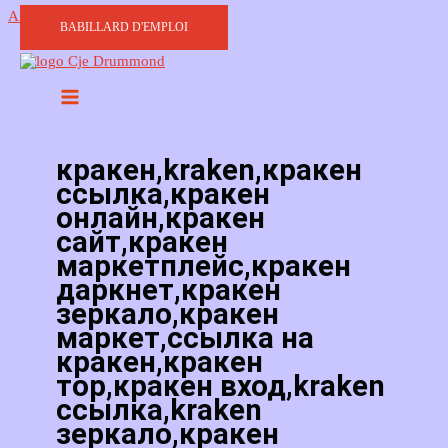
Aller au contenu
BABILLARD D'EMPLOI
кракен,kraken,кракен
ссылка,кракен
онлайн,кракен
сайт,кракен
маркетплейс,кракен
даркнет,кракен
зеркало,кракен
маркет,ссылка на
кракен,кракен
тор,кракен вход,kraken
ссылка,kraken
зеркало,кракен