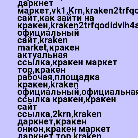
даркнет
маркет,vk1,Krn,kraken2trfq
сайт,как зайти на
кракен,kraken2trfqodidvlh4
официальный
сайт,kraken
market,кракен
актуальная
ссылка,кракен маркет
тор,кракен
рабочая,площадка
кракен,kraken
официальный,официальна
ссылка кракен,кракен
сайт
ссылка,2krn,kraken
даркнет,кракен
онион,кракен маркет
даркнет тор,kraken