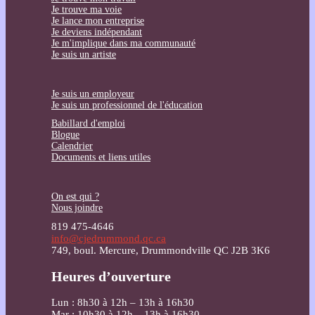
Je trouve ma voie
Je lance mon entreprise
Je deviens indépendant
Je m'implique dans ma communauté
Je suis un artiste
Je suis un employeur
Je suis un professionnel de l'éducation
Babillard d'emploi
Blogue
Calendrier
Documents et liens utiles
On est qui ?
Nous joindre
819 475-4646
info@cjedrummond.qc.ca
749, boul. Mercure, Drummondville QC J2B 3K6
Heures d’ouverture
Lun : 8h30 à 12h – 13h à 16h30
Mar : 10h30 à 12h – 13h à 16h30