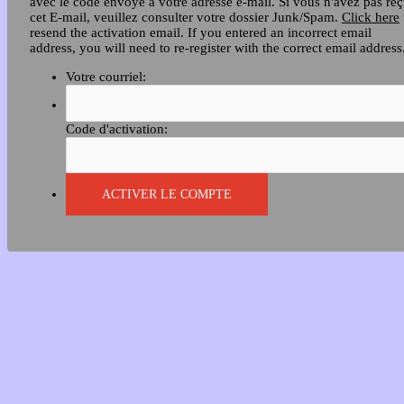
avec le code envoyé à votre adresse e-mail. Si vous n'avez pas re
cet E-mail, veuillez consulter votre dossier Junk/Spam.
Click here
resend the activation email. If you entered an incorrect email
address, you will need to re-register with the correct email address
Votre courriel:
Code d'activation: