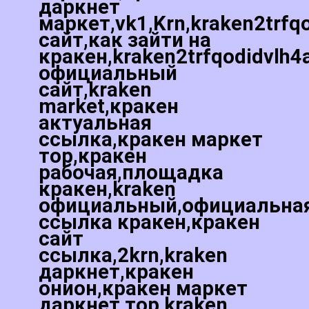
даркнет
маркет,vk1,Krn,kraken2trfq
сайт,как зайти на
кракен,kraken2trfqodidvlh4
официальный
сайт,kraken
market,кракен
актуальная
ссылка,кракен маркет
тор,кракен
рабочая,площадка
кракен,kraken
официальный,официальна
ссылка кракен,кракен
сайт
ссылка,2krn,kraken
даркнет,кракен
онион,кракен маркет
даркнет тор,kraken