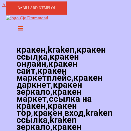
Aller au contenu
BABILLARD D'EMPLOI
кракен,kraken,кракен
ссылка,кракен
онлайн,кракен
сайт,кракен
маркетплейс,кракен
даркнет,кракен
зеркало,кракен
маркет,ссылка на
кракен,кракен
тор,кракен вход,kraken
ссылка,kraken
зеркало,кракен