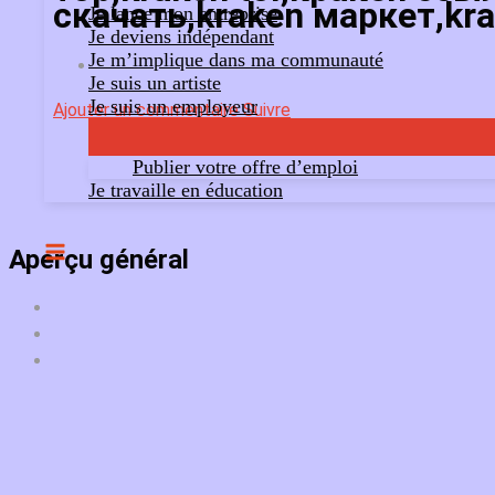
скачать,kraken маркет,kra
Je lance mon entreprise
Je deviens indépendant
Je m’implique dans ma communauté
Je suis un artiste
Je suis un employeur
Ajouter un commentaire
Suivre
Publier votre offre d’emploi
Je travaille en éducation
Aperçu général