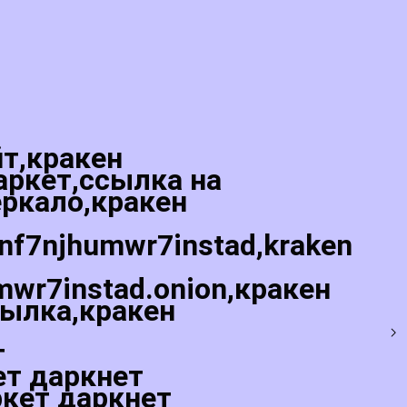
йт,кракен
аркет,ссылка на
еркало,кракен
5nf7njhumwr7instad,kraken
mwr7instad.onion,кракен
сылка,кракен
т
ет даркнет
ркет даркнет