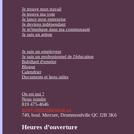
Je trouve mon travail
Je trouve ma voie
Je lance mon entreprise
Je deviens indépendant
Je m'implique dans ma communauté
Je suis un artiste
Je suis un employeur
Je suis un professionnel de l'éducation
Babillard d'emploi
Blogue
Calendrier
Documents et liens utiles
On est qui ?
Nous joindre
819 475-4646
info@cjedrummond.qc.ca
749, boul. Mercure, Drummondville QC J2B 3K6
Heures d’ouverture