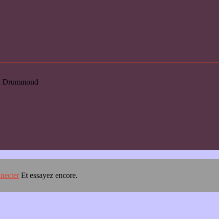
loi Drummond
necter
Et essayez encore.