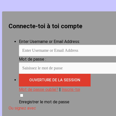
Connecte-toi à toi compte
Enter Username or Email Address:
Mot de passe :
Mot de passe oublié?
|
Inscris-toi
Enregistrer le mot de passe
Ou signez avec