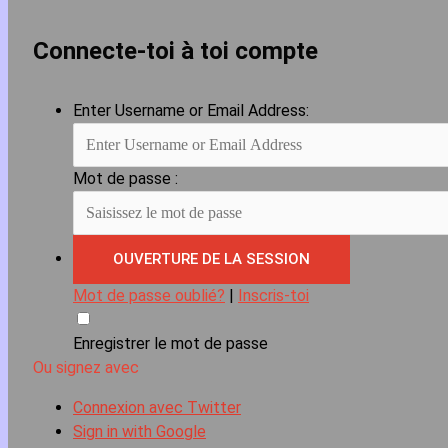
Connecte-toi à toi compte
Enter Username or Email Address:
Mot de passe :
Mot de passe oublié?
|
Inscris-toi
Enregistrer le mot de passe
Ou signez avec
Connexion avec Twitter
Sign in with Google