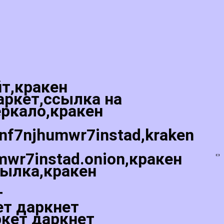
йт,кракен
аркет,ссылка на
еркало,кракен
5nf7njhumwr7instad,kraken
mwr7instad.onion,кракен
сылка,кракен
т
ет даркнет
ркет даркнет