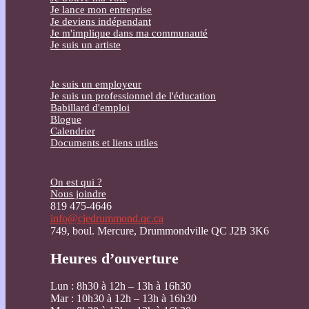
Je lance mon entreprise
Je deviens indépendant
Je m'implique dans ma communauté
Je suis un artiste
Je suis un employeur
Je suis un professionnel de l'éducation
Babillard d'emploi
Blogue
Calendrier
Documents et liens utiles
On est qui ?
Nous joindre
819 475-4646
info@cjedrummond.qc.ca
749, boul. Mercure, Drummondville QC J2B 3K6
Heures d’ouverture
Lun : 8h30 à 12h – 13h à 16h30
Mar : 10h30 à 12h – 13h à 16h30