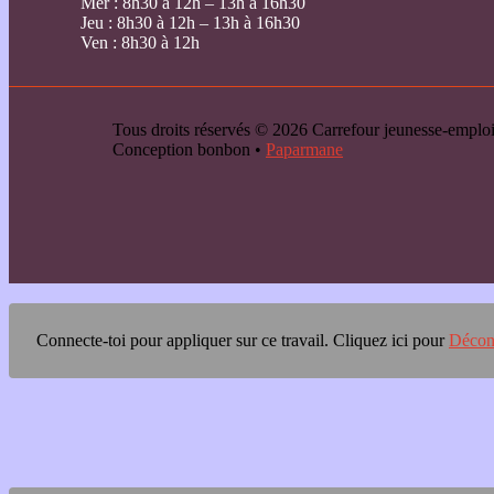
Mer : 8h30 à 12h – 13h à 16h30
Jeu : 8h30 à 12h – 13h à 16h30
Ven : 8h30 à 12h
Tous droits réservés © 2026 Carrefour jeunesse-emp
Conception bonbon •
Paparmane
Connecte-toi pour appliquer sur ce travail.
Cliquez ici pour
Décon