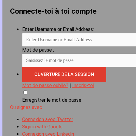
Connecte-toi à toi compte
Enter Username or Email Address:
Mot de passe :
Mot de passe oublié?
|
Inscris-toi
Enregistrer le mot de passe
Ou signez avec
Connexion avec Twitter
Sign in with Google
Connexion avec Linkedin