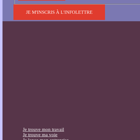
JE M'INSCRIS À L'INFOLETTRE
Je trouve mon travail
Je trouve ma voie
Je lance mon entreprise