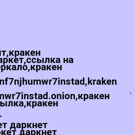
йт,кракен
аркет,ссылка на
еркало,кракен
5nf7njhumwr7instad,kraken
mwr7instad.onion,кракен
сылка,кракен
т
ет даркнет
ркет даркнет