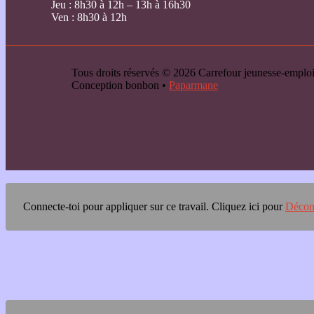
Jeu : 8h30 à 12h – 13h à 16h30
Ven : 8h30 à 12h
Tous droits réservés © 2026 Carrefour jeunesse-emp
Conception bonbon •
Paparmane
Connecte-toi pour appliquer sur ce travail.
Cliquez ici pour
Décon