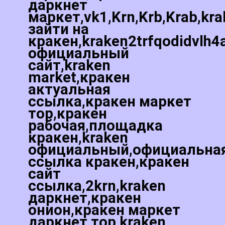
даркнет
маркет,vk1,Krn,Krb,Krab,kr
зайти на
кракен,kraken2trfqodidvlh4
официальный
сайт,kraken
market,кракен
актуальная
ссылка,кракен маркет
тор,кракен
рабочая,площадка
кракен,kraken
официальный,официальна
ссылка кракен,кракен
сайт
ссылка,2krn,kraken
даркнет,кракен
онион,кракен маркет
даркнет тор,kraken