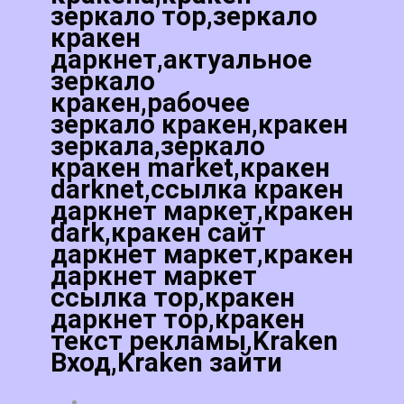
зеркало тор,зеркало
кракен
даркнет,актуальное
зеркало
кракен,рабочее
зеркало кракен,кракен
зеркала,зеркало
кракен market,кракен
darknet,ссылка кракен
даркнет маркет,кракен
dark,кракен сайт
даркнет маркет,кракен
даркнет маркет
ссылка тор,кракен
даркнет тор,кракен
текст рекламы,Kraken
Вход,Kraken зайти