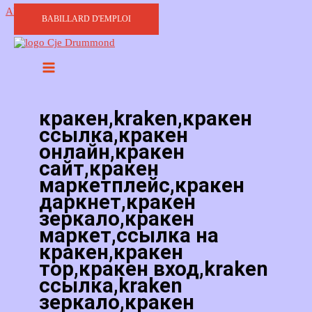
Aller au contenu
BABILLARD D'EMPLOI
кракен,kraken,кракен
ссылка,кракен
онлайн,кракен
сайт,кракен
маркетплейс,кракен
даркнет,кракен
зеркало,кракен
маркет,ссылка на
кракен,кракен
тор,кракен вход,kraken
ссылка,kraken
зеркало,кракен