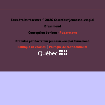
Tous droits réservés © 2026 Carrefour jeunesse-emploi
Drummond
Conception bonbon •
Paparmane
Propulsé par Carrefour jeunesse-emploi Drummond
Politique de cookies
|
Politique de confidentialité