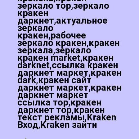
зеркало тор,зеркало
кракен
даркнет,актуальное
зеркало
кракен,рабочее
зеркало кракен,кракен
зеркала,зеркало
кракен market,кракен
darknet,ссылка кракен
даркнет маркет,кракен
dark,кракен сайт
даркнет маркет,кракен
даркнет маркет
ссылка тор,кракен
даркнет тор,кракен
текст рекламы,Kraken
Вход,Kraken зайти