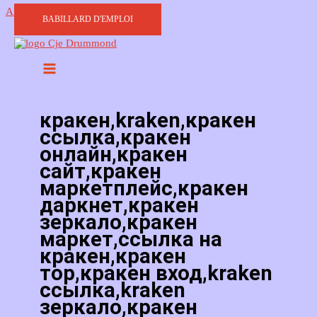
Aller au contenu
BABILLARD D'EMPLOI
кракен,kraken,кракен
ссылка,кракен
онлайн,кракен
сайт,кракен
маркетплейс,кракен
даркнет,кракен
зеркало,кракен
маркет,ссылка на
кракен,кракен
тор,кракен вход,kraken
ссылка,kraken
зеркало,кракен