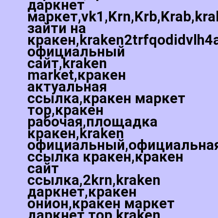
даркнет
маркет,vk1,Krn,Krb,Krab,kr
зайти на
кракен,kraken2trfqodidvlh4
официальный
сайт,kraken
market,кракен
актуальная
ссылка,кракен маркет
тор,кракен
рабочая,площадка
кракен,kraken
официальный,официальна
ссылка кракен,кракен
сайт
ссылка,2krn,kraken
даркнет,кракен
онион,кракен маркет
даркнет тор,kraken