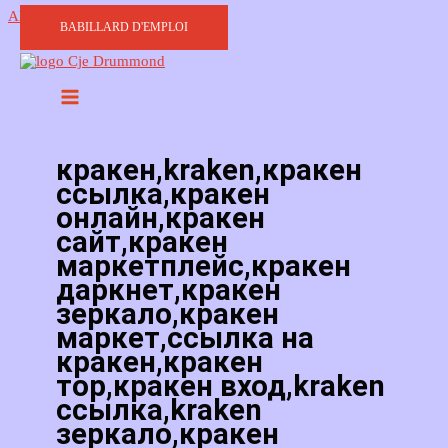
Aller au contenu
BABILLARD D'EMPLOI
кракен,kraken,кракен
ссылка,кракен
онлайн,кракен
сайт,кракен
маркетплейс,кракен
даркнет,кракен
зеркало,кракен
маркет,ссылка на
кракен,кракен
тор,кракен вход,kraken
ссылка,kraken
зеркало,кракен