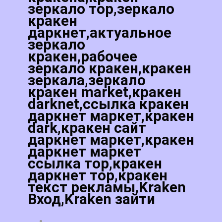
зеркало тор,зеркало
кракен
даркнет,актуальное
зеркало
кракен,рабочее
зеркало кракен,кракен
зеркала,зеркало
кракен market,кракен
darknet,ссылка кракен
даркнет маркет,кракен
dark,кракен сайт
даркнет маркет,кракен
даркнет маркет
ссылка тор,кракен
даркнет тор,кракен
текст рекламы,Kraken
Вход,Kraken зайти