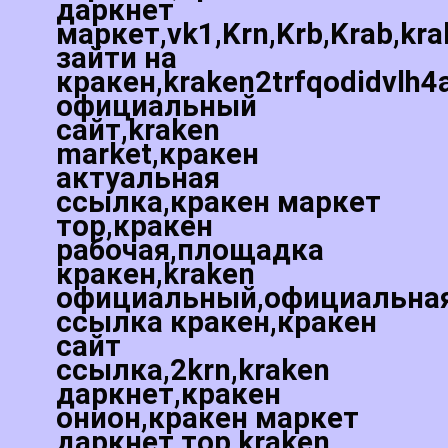
даркнет
маркет,vk1,Krn,Krb,Krab,kr
зайти на
кракен,kraken2trfqodidvlh4
официальный
сайт,kraken
market,кракен
актуальная
ссылка,кракен маркет
тор,кракен
рабочая,площадка
кракен,kraken
официальный,официальна
ссылка кракен,кракен
сайт
ссылка,2krn,kraken
даркнет,кракен
онион,кракен маркет
даркнет тор,kraken