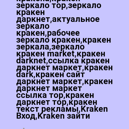
зеркало тор,зеркало
кракен
даркнет,актуальное
зеркало
кракен,рабочее
зеркало кракен,кракен
зеркала,зеркало
кракен market,кракен
darknet,ссылка кракен
даркнет маркет,кракен
dark,кракен сайт
даркнет маркет,кракен
даркнет маркет
ссылка тор,кракен
даркнет тор,кракен
текст рекламы,Kraken
Вход,Kraken зайти