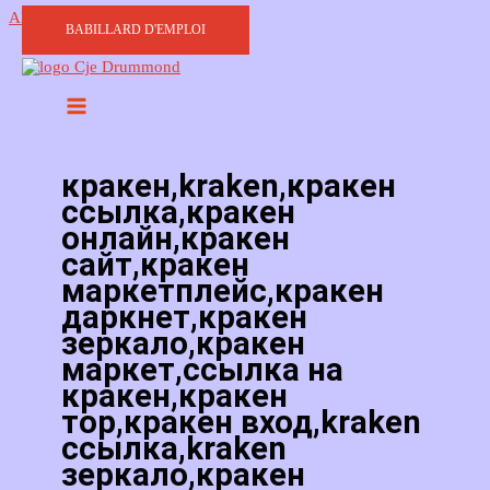
Aller au contenu
BABILLARD D'EMPLOI
кракен,kraken,кракен
ссылка,кракен
онлайн,кракен
сайт,кракен
маркетплейс,кракен
даркнет,кракен
зеркало,кракен
маркет,ссылка на
кракен,кракен
тор,кракен вход,kraken
ссылка,kraken
зеркало,кракен