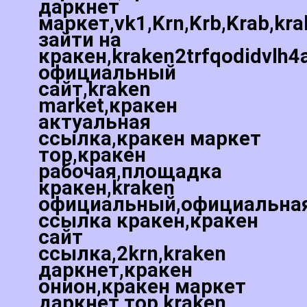
даркнет
маркет,vk1,Krn,Krb,Krab,kr
зайти на
кракен,kraken2trfqodidvlh4
официальный
сайт,kraken
market,кракен
актуальная
ссылка,кракен маркет
тор,кракен
рабочая,площадка
кракен,kraken
официальный,официальна
ссылка кракен,кракен
сайт
ссылка,2krn,kraken
даркнет,кракен
онион,кракен маркет
даркнет тор,kraken