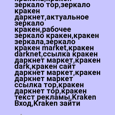
зеркало тор,зеркало
кракен
даркнет,актуальное
зеркало
кракен,рабочее
зеркало кракен,кракен
зеркала,зеркало
кракен market,кракен
darknet,ссылка кракен
даркнет маркет,кракен
dark,кракен сайт
даркнет маркет,кракен
даркнет маркет
ссылка тор,кракен
даркнет тор,кракен
текст рекламы,Kraken
Вход,Kraken зайти