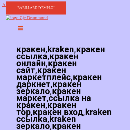
Aller au contenu
BABILLARD D'EMPLOI
кракен,kraken,кракен
ссылка,кракен
онлайн,кракен
сайт,кракен
маркетплейс,кракен
даркнет,кракен
зеркало,кракен
маркет,ссылка на
кракен,кракен
тор,кракен вход,kraken
ссылка,kraken
зеркало,кракен