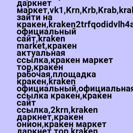
даркнет
маркет,vk1,Krn,Krb,Krab,kr
зайти на
кракен,kraken2trfqodidvlh4
официальный
сайт,kraken
market,кракен
актуальная
ссылка,кракен маркет
тор,кракен
рабочая,площадка
кракен,kraken
официальный,официальна
ссылка кракен,кракен
сайт
ссылка,2krn,kraken
даркнет,кракен
онион,кракен маркет
даркнет тор,kraken