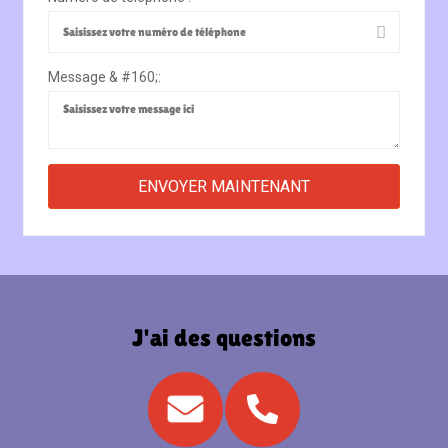
Message & #160;:
J'ai des questions