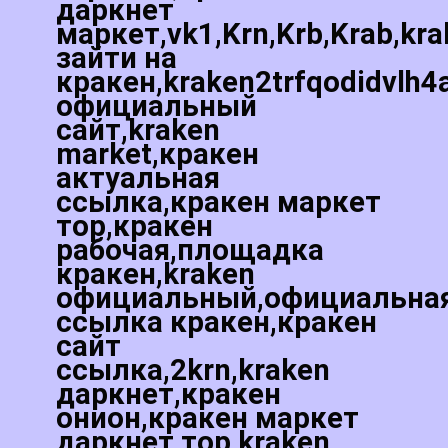
даркнет
маркет,vk1,Krn,Krb,Krab,kr
зайти на
кракен,kraken2trfqodidvlh4
официальный
сайт,kraken
market,кракен
актуальная
ссылка,кракен маркет
тор,кракен
рабочая,площадка
кракен,kraken
официальный,официальна
ссылка кракен,кракен
сайт
ссылка,2krn,kraken
даркнет,кракен
онион,кракен маркет
даркнет тор,kraken