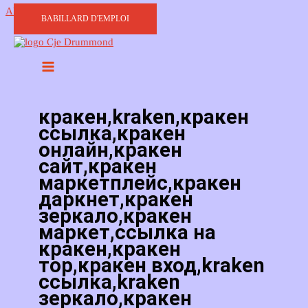
Aller au contenu
BABILLARD D'EMPLOI
кракен,kraken,кракен
ссылка,кракен
онлайн,кракен
сайт,кракен
маркетплейс,кракен
даркнет,кракен
зеркало,кракен
маркет,ссылка на
кракен,кракен
тор,кракен вход,kraken
ссылка,kraken
зеркало,кракен