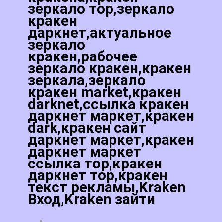
зеркало тор,зеркало
кракен
даркнет,актуальное
зеркало
кракен,рабочее
зеркало кракен,кракен
зеркала,зеркало
кракен market,кракен
darknet,ссылка кракен
даркнет маркет,кракен
dark,кракен сайт
даркнет маркет,кракен
даркнет маркет
ссылка тор,кракен
даркнет тор,кракен
текст рекламы,Kraken
Вход,Kraken зайти